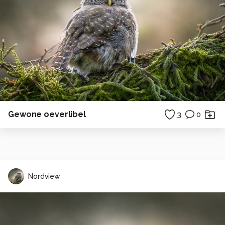
Gewone oeverlibel
3
0
Nordview