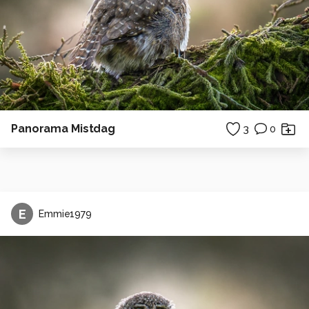
Panorama Mistdag
3
0
E
Emmie1979