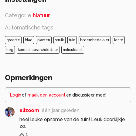
Categorie
Natuur
Automatische tags
groente
blad
planten
struik
tuin
bodembedekker
lente
heg
landschapsarchitectuur
milieukunst
Opmerkingen
Login
of
maak een account
en discussieer mee!
alizoom
één jaar geleden
heel leuke opname van de tuin! Leuk doorkijkje
zo.
1