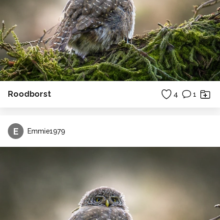
Roodborst
4
1
E
Emmie1979