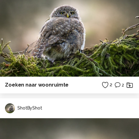
Zoeken naar woonruimte
2
2
ShotByShot