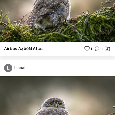
Airbus A400M Atlas
1
0
L
lcopal