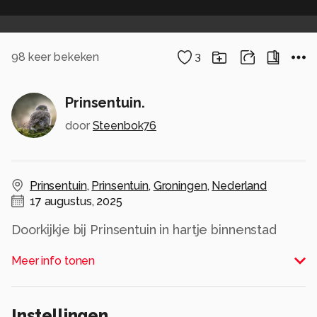
98
keer bekeken
3
Prinsentuin.
door
Steenbok76
Prinsentuin
,
Prinsentuin
,
Groningen
,
Nederland
17 augustus, 2025
Doorkijkje bij Prinsentuin in hartje binnenstad
Groningen.
Meer info tonen
Alle rechten voorbehouden
Instellingen