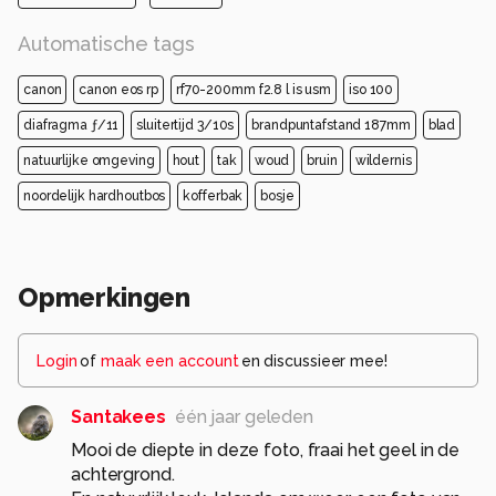
Automatische tags
canon
canon eos rp
rf70-200mm f2.8 l is usm
iso 100
diafragma ƒ/11
sluitertijd 3/10s
brandpuntafstand 187mm
blad
natuurlijke omgeving
hout
tak
woud
bruin
wildernis
noordelijk hardhoutbos
kofferbak
bosje
Opmerkingen
Login
of
maak een account
en discussieer mee!
Santakees
één jaar geleden
Mooi de diepte in deze foto, fraai het geel in de
achtergrond.