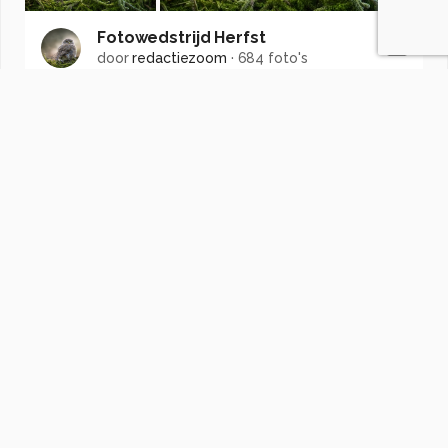
Fotowedstrijd Herfst
door
redactiezoom
·
684 foto's
Soortgelijke foto's
MichL