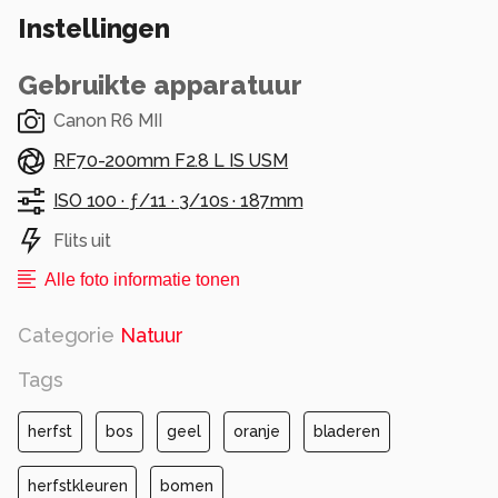
Instellingen
Gebruikte apparatuur
Canon R6 MII
RF70-200mm F2.8 L IS USM
ISO 100 ·
ƒ/11 ·
3/10s ·
187mm
Flits uit
Alle foto informatie tonen
Categorie
Natuur
Tags
herfst
bos
geel
oranje
bladeren
herfstkleuren
bomen