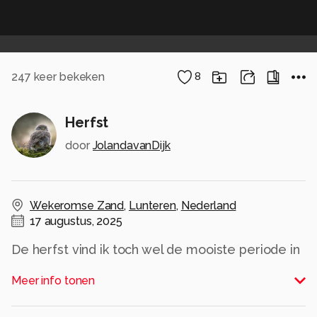
247
keer bekeken
8
Herfst
door
JolandavanDijk
Wekeromse Zand
,
Lunteren
,
Nederland
17 augustus, 2025
De herfst vind ik toch wel de mooiste periode in
het bos.
Meer info tonen
Alle rechten voorbehouden