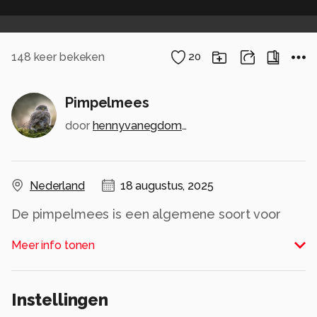
148
keer bekeken
20
Pimpelmees
door
hennyvanegdomnatuurfotografie
Nederland
18 augustus, 2025
De pimpelmees is een algemene soort voor
Nederland maar niet minder mooi om te
Meer info tonen
fotograferen.
hennyvanegdomnatuurfotografie.nl
Instellingen
Alle rechten voorbehouden