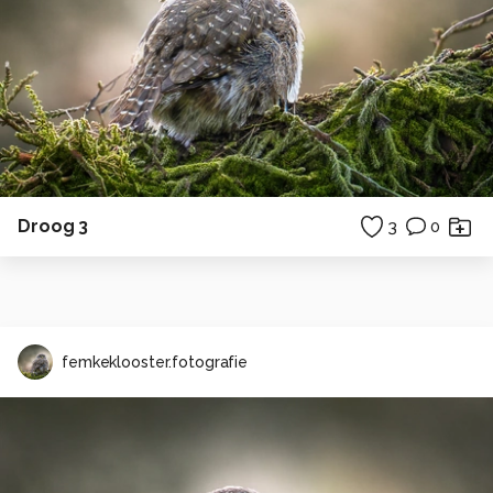
Droog 3
3
0
femkeklooster.fotografie