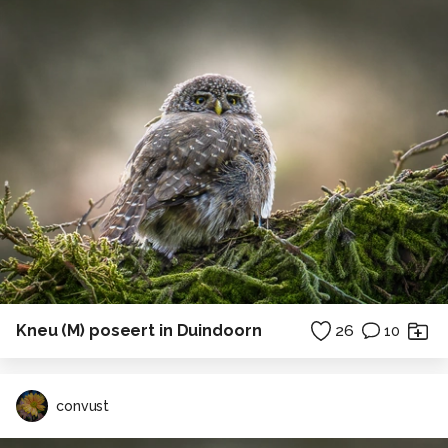
Kneu (M) poseert in Duindoorn
26
10
convust