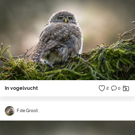
In vogelvucht
2
0
F.de.Groot.