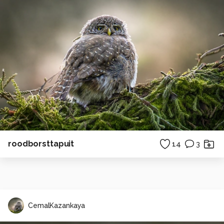
roodborsttapuit
14
3
CemalKazankaya