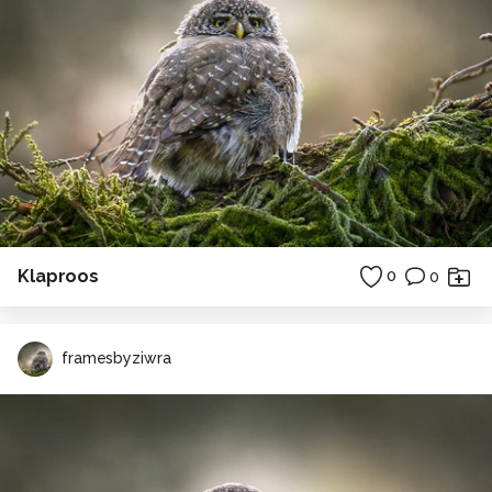
Klaproos
0
0
framesbyziwra