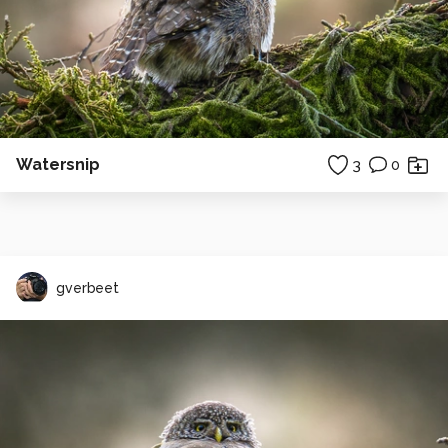
Watersnip
3
0
gverbeet