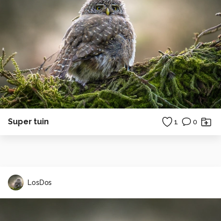
Super tuin
1
0
LosDos