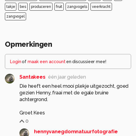
takje
bes
produceren
fruit
zangvogels
veerkracht
zangvogel
Opmerkingen
Login
of
maak een account
en discussieer mee!
Santakees
één jaar geleden
Die heeft een heel mooi plekje uitgezocht, goed
gezien Henny, fraai met de egale bruine
achtergrond.
Groet Kees
0
hennyvanegdomnatuurfotografie