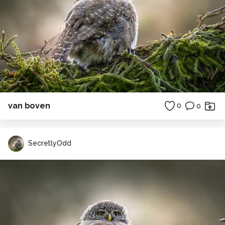
van boven
0
0
SecretlyOdd