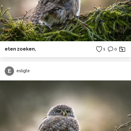
eten zoeken,
1
0
E
esligte