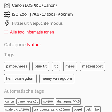
Canon EOS 50D
(
Canon
)
ISO 400 ·
ƒ/5.6 ·
1/200s ·
500mm
Flitser uit, verplichte modus
Alle foto informatie tonen
Categorie
Natuur
Tags
pimpelmees
blue tit
tit
mees
mezensoort
hennyvanegdom
henny van egdom
Automatische tags
canon
canon eos 50d
iso 400
diafragma ƒ/5.6
sluitertijd 1/200s
brandpuntafstand 500mm
vogel
bek
tak