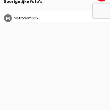
Soortgelijke foto's
M
MetroNomisch
Water under the bridge ?
0
0