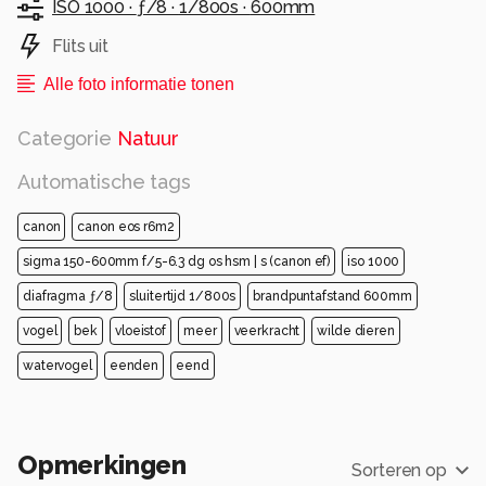
ISO 1000 ·
ƒ/8 ·
1/800s ·
600mm
Flits uit
Alle foto informatie tonen
Categorie
Natuur
Automatische tags
canon
canon eos r6m2
sigma 150-600mm f/5-6.3 dg os hsm | s (canon ef)
iso 1000
diafragma ƒ/8
sluitertijd 1/800s
brandpuntafstand 600mm
vogel
bek
vloeistof
meer
veerkracht
wilde dieren
watervogel
eenden
eend
Opmerkingen
Sorteren op