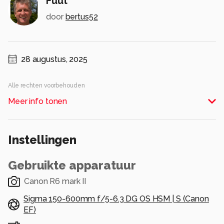
Fuut
door
bertus52
28 augustus, 2025
Alle rechten voorbehouden
Meer info tonen
Instellingen
Gebruikte apparatuur
Canon R6 mark II
Sigma 150-600mm f/5-6.3 DG OS HSM | S (Canon
EF)