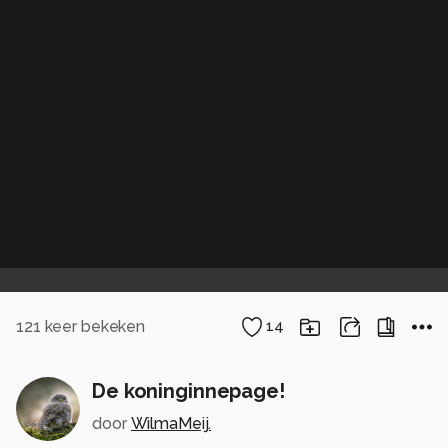
121
keer bekeken
14
De koninginnepage!
door
WilmaMeij.