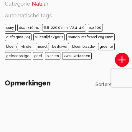
Categorie
Natuur
Automatische tags
sony
dsc-rx10m4
8.8-220.0 mm f/2.4-4.0
iso 200
diafragma ƒ/4
sluitertijd 1/500s
brandpuntafstand 205.6mm
bloem
vlinder
insect
bestuiver
bloemblaadje
groente
geleedpotige
geel
planten
zwaluwstaarten
Opmerkingen
Sorteren op
Login
of
maak een account
en discussieer mee!
sytzeherder
één jaar geleden
Je hebt hem mooi in het diagonaal neergezet
Gr Sytze