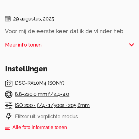
29 augustus, 2025
Voor mij de eerste keer dat ik de vlinder heb
gezien! Zelf vind ik deze foto wel mooi omdat je
Meer info tonen
de ogen van de vlinder goed ziet!
Alle rechten voorbehouden
Instellingen
DSC-RX10M4
(
SONY
)
8.8-220.0 mm f/2.4-4.0
ISO 200 ·
ƒ/4 ·
1/500s ·
205.6mm
Flitser uit, verplichte modus
Alle foto informatie tonen