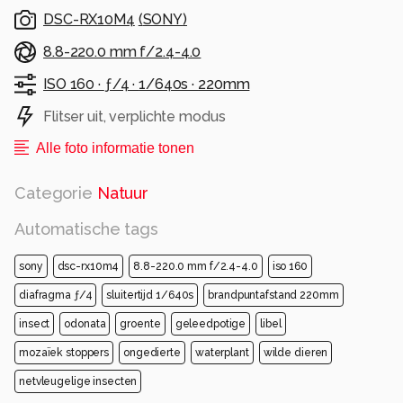
DSC-RX10M4
(
SONY
)
8.8-220.0 mm f/2.4-4.0
ISO 160 ·
ƒ/4 ·
1/640s ·
220mm
Flitser uit, verplichte modus
Alle foto informatie tonen
Categorie
Natuur
Automatische tags
sony
dsc-rx10m4
8.8-220.0 mm f/2.4-4.0
iso 160
diafragma ƒ/4
sluitertijd 1/640s
brandpuntafstand 220mm
insect
odonata
groente
geleedpotige
libel
mozaïek stoppers
ongedierte
waterplant
wilde dieren
netvleugelige insecten