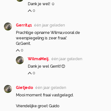
Dank je wel! ☺️
0
Gerrit41
één jaar geleden
Prachtige opname Wilma,vooral de
weerspiegeling is zeer fraai.'
Gr,Gerrit.
0
WilmaMeij.
één jaar geleden
Dank je wel Gerrit!😊
0
Gietjedo
één jaar geleden
Mooi moment fraai vastgelegd.