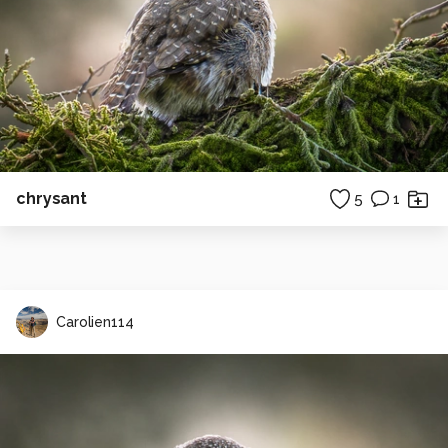
chrysant
5
1
Carolien114