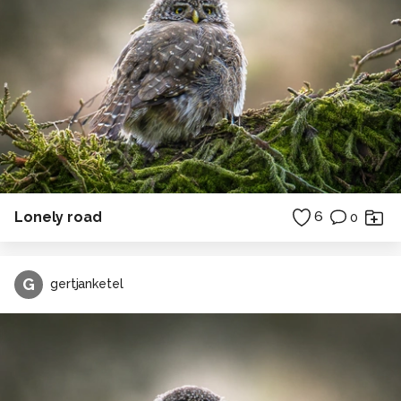
Lonely road
6
0
G
gertjanketel