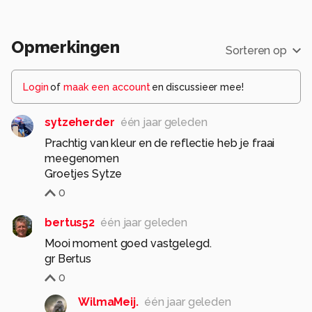
Opmerkingen
Sorteren op
Login
of
maak een account
en discussieer mee!
sytzeherder
één jaar geleden
Prachtig van kleur en de reflectie heb je fraai
meegenomen
Groetjes Sytze
0
bertus52
één jaar geleden
Mooi moment goed vastgelegd.
gr Bertus
0
WilmaMeij.
één jaar geleden