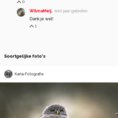
0
WilmaMeij.
één jaar geleden
Dank je wel!
1
Soortgelijke foto's
Karla-Fotografie