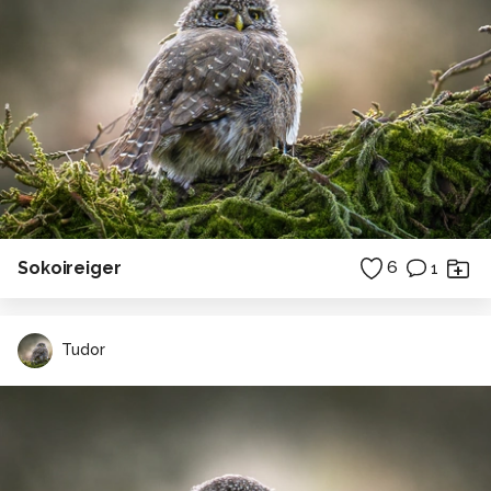
Sokoireiger
6
1
Tudor