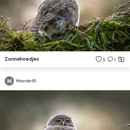
Zonnehoedjes
5
1
M
MeindertR