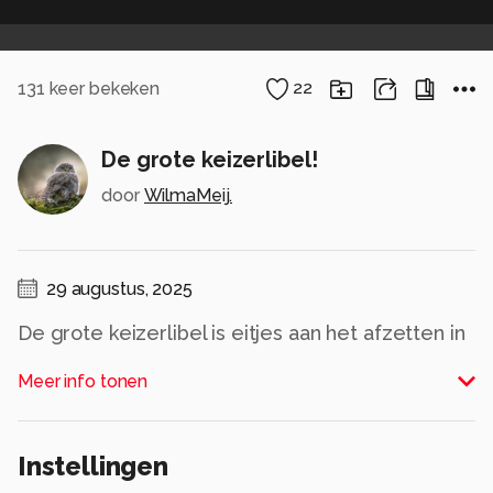
131
keer bekeken
22
De grote keizerlibel!
door
WilmaMeij.
29 augustus, 2025
De grote keizerlibel is eitjes aan het afzetten in
het water! Prachtig gezicht!🧚‍♂️
Meer info tonen
Alle rechten voorbehouden
Instellingen