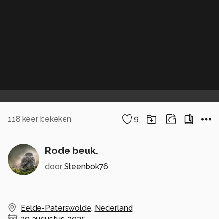
118
keer bekeken
9
Rode beuk.
door
Steenbok76
Eelde-Paterswolde
,
Nederland
29 augustus, 2025