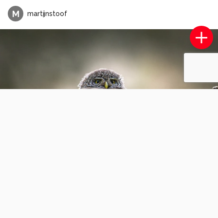
M
martijnstoof
Uiterwaarden Hurwenen
0
0