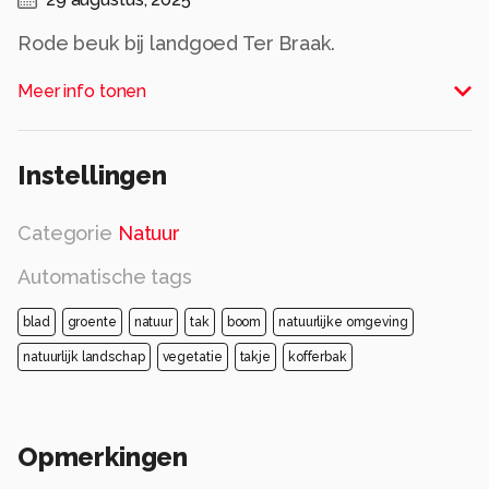
Rode beuk bij landgoed Ter Braak.
Alle rechten voorbehouden
Meer info tonen
Instellingen
Categorie
Natuur
Automatische tags
blad
groente
natuur
tak
boom
natuurlijke omgeving
natuurlijk landschap
vegetatie
takje
kofferbak
Opmerkingen