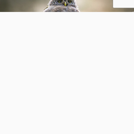
gleditsia
1
0
H
henri-vertessen