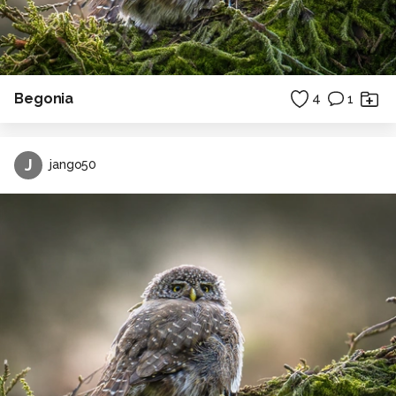
Begonia
4
1
J
jango50