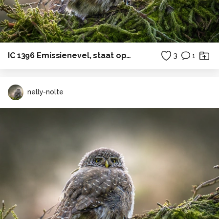
IC 1396 Emissienevel, staat op ongeveer 2.400 lichtjaar van de Aarde
3
1
nelly-nolte