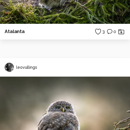
Atalanta
3
0
leovullings