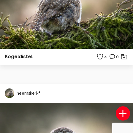
Kogeldistel
4
0
heemskerkf