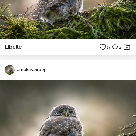
Libelle
5
2
arnoldvanrooij