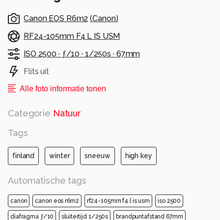
Canon EOS R6m2
(
Canon
)
RF24-105mm F4 L IS USM
ISO 2500 ·
ƒ/10 ·
1/250s ·
67mm
Flits uit
Alle foto informatie tonen
Categorie
Natuur
Tags
finland
winter
sneeuw
high key
Automatische tags
canon
canon eos r6m2
rf24-105mm f4 l is usm
iso 2500
diafragma ƒ/10
sluitertijd 1/250s
brandpuntafstand 67mm