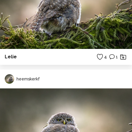
Lelie
4
1
heemskerkf