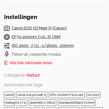
Instellingen
Canon EOS 5D Mark IV
(
Canon
)
EF70-200mm f/4L IS USM
ISO 2000 ·
ƒ/11 ·
1/1600s ·
200mm
Flitser uit, verplichte modus
Alle foto informatie tonen
Categorie
Natuur
Automatische tags
canon
canon eos 5d mark iv
ef70-200mm f/4l is usm
iso 2000
diafragma ƒ/11
sluitertijd 1/1600s
brandpuntafstand 200mm