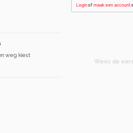
Login
of
maak een account
5
gen weg kiest
Wees de eers