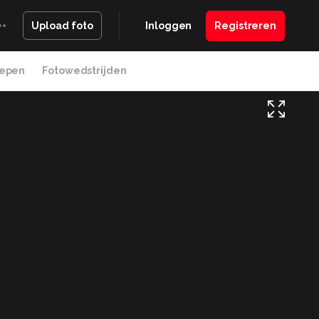
Inloggen
Registreren
Upload foto
epen
Fotowedstrijden