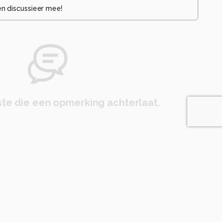
en discussieer mee!
te die een opmerking achterlaat.