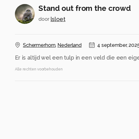
Stand out from the crowd
lsloet
door
Schermerhorn
,
Nederland
4 september, 202
Er is altijd wel een tulp in een veld die een ei
Alle rechten voorbehouden
Instellingen
NIKON Z 6_2
(
NIKON CORPORATION
)
VR 70-200mm f/2.8E
ISO 100 ·
ƒ/2.8 ·
1/500s ·
200mm