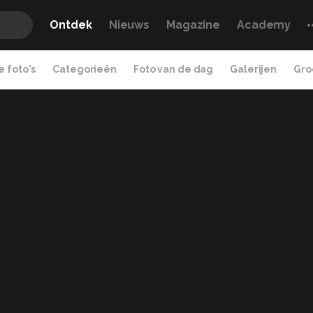
Ontdek
Nieuws
Magazine
Academy
 foto's
Categorieën
Foto van de dag
Galerijen
Gro