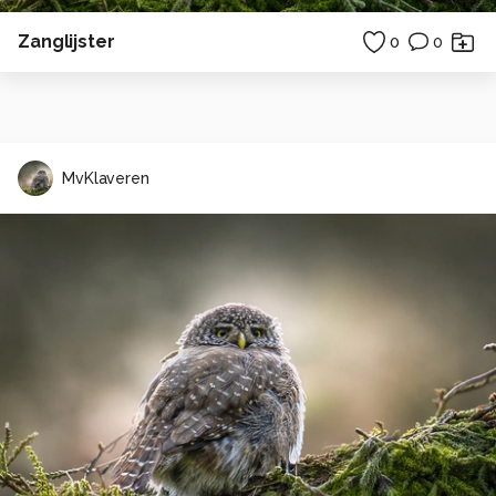
Zanglijster
0
0
MvKlaveren