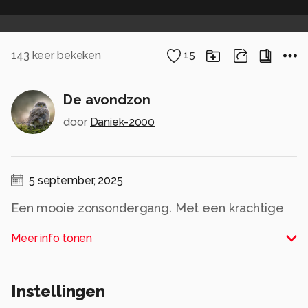
143
keer bekeken
15
De avondzon
door
Daniek-2000
5 september, 2025
Een mooie zonsondergang. Met een krachtige
wolk er onder.
Meer info tonen
Ik heb geluk gehad met de vogels die er op dat
moment boven vlogen! persoonlijk vind ik hem
heel mooi..... Maar als u verbetering ziet, dan
Instellingen
zeg het alsjeblieft! Ik zou er graag van willen