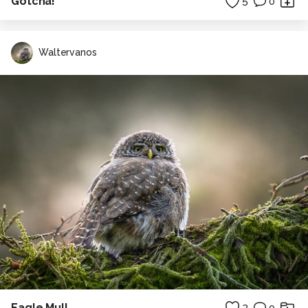
Gotcha!
5
0
Waltervanos
Eagle Mull
3
0