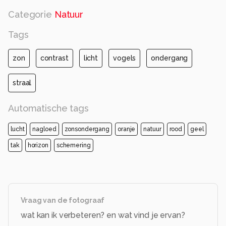
leren!
Categorie
Natuur
Alle rechten voorbehouden
Tags
zon
contrast
licht
vogels
ondergang
straal
Automatische tags
lucht
nagloed
zonsondergang
oranje
natuur
rood
geel
tak
horizon
schemering
Vraag van de fotograaf
wat kan ik verbeteren? en wat vind je ervan?