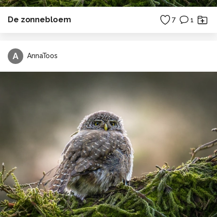
De zonnebloem
7
1
A
AnnaToos