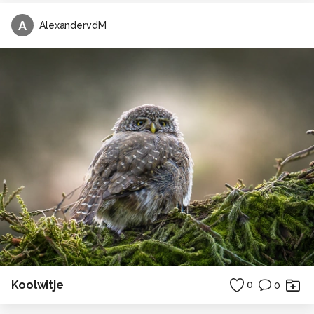
A
AlexandervdM
Koolwitje
0
0