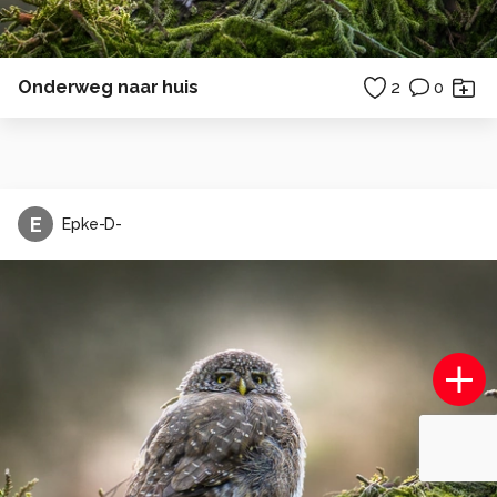
Onderweg naar huis
2
0
E
Epke-D-