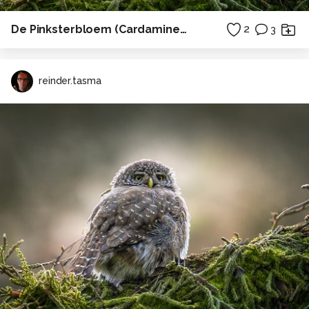
De Pinksterbloem (Cardamine pratensis)
2
3
reinder.tasma