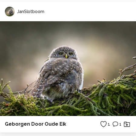
JanSlotboom
Geborgen Door Oude Eik
1
1