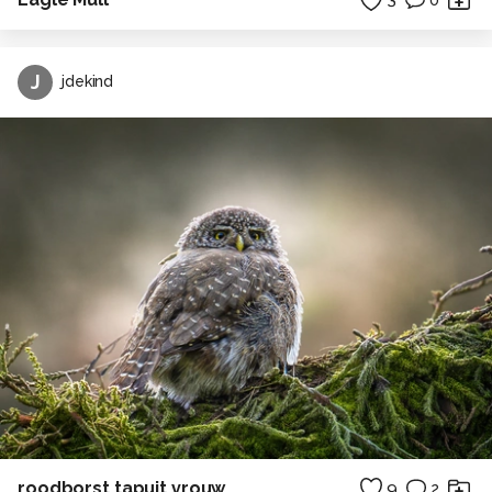
J
jdekind
roodborst tapuit vrouw
9
2