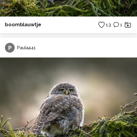
boomblauwtje
13
1
P
Paula441