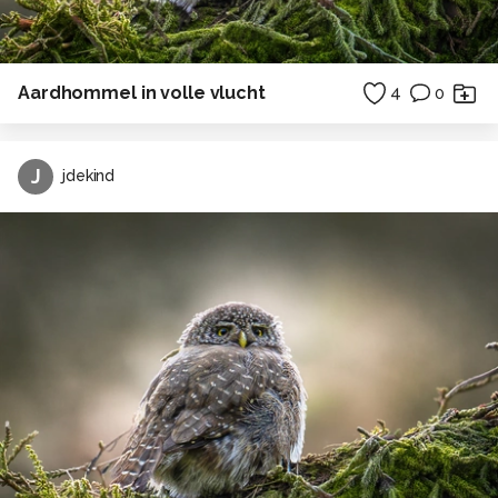
Aardhommel in volle vlucht
4
0
J
jdekind