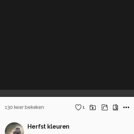
130
keer bekeken
1
Herfst kleuren