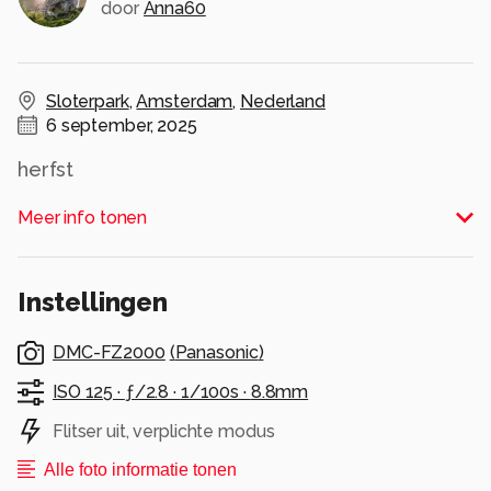
door
Anna60
Sloterpark
,
Amsterdam
,
Nederland
6 september, 2025
herfst
Alle rechten voorbehouden
Meer info tonen
Instellingen
DMC-FZ2000
(
Panasonic
)
ISO 125 ·
ƒ/2.8 ·
1/100s ·
8.8mm
Flitser uit, verplichte modus
Alle foto informatie tonen