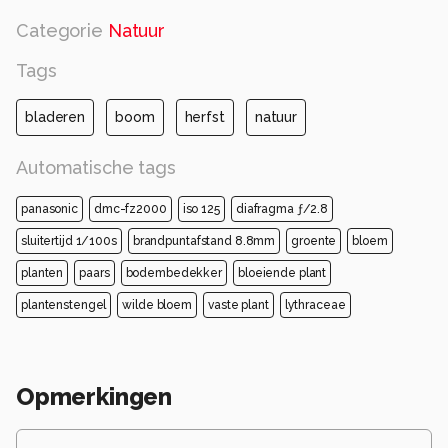
Categorie
Natuur
Tags
bladeren
boom
herfst
natuur
Automatische tags
panasonic
dmc-fz2000
iso 125
diafragma ƒ/2.8
sluitertijd 1/100s
brandpuntafstand 8.8mm
groente
bloem
planten
paars
bodembedekker
bloeiende plant
plantenstengel
wilde bloem
vaste plant
lythraceae
Opmerkingen