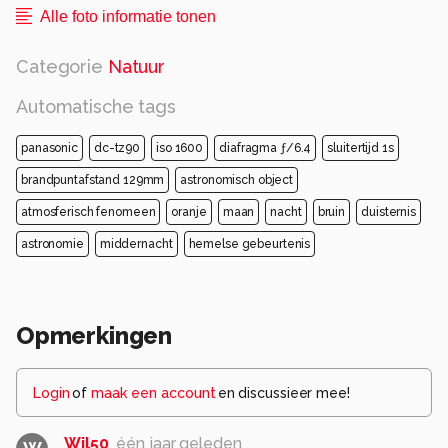
Alle foto informatie tonen
Categorie
Natuur
Automatische tags
panasonic
dc-tz90
iso 1600
diafragma ƒ/6.4
sluitertijd 1s
brandpuntafstand 129mm
astronomisch object
atmosferisch fenomeen
oranje
maan
nacht
bruin
duisternis
astronomie
middernacht
hemelse gebeurtenis
Opmerkingen
Login
of
maak een account
en discussieer mee!
Wil50
één jaar geleden