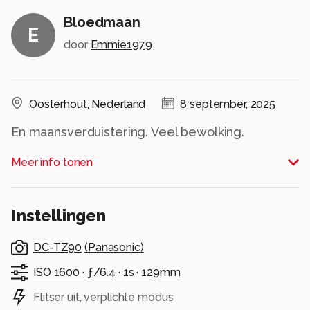
Bloedmaan
E
door
Emmie1979
Oosterhout
,
Nederland
8 september, 2025
En maansverduistering. Veel bewolking.
Alle rechten voorbehouden
Meer info tonen
Instellingen
DC-TZ90
(
Panasonic
)
ISO 1600 ·
ƒ/6.4 ·
1s ·
129mm
Flitser uit, verplichte modus