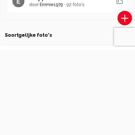
E
door
Emmie1979
·
92 foto's
Soortgelijke foto's
M
marcel.buckens