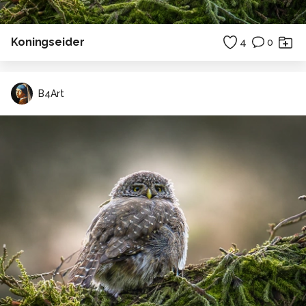
Koningseider
4
0
B4Art