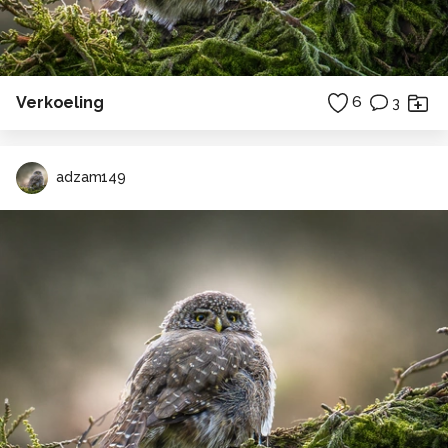
Verkoeling
6
3
adzam149