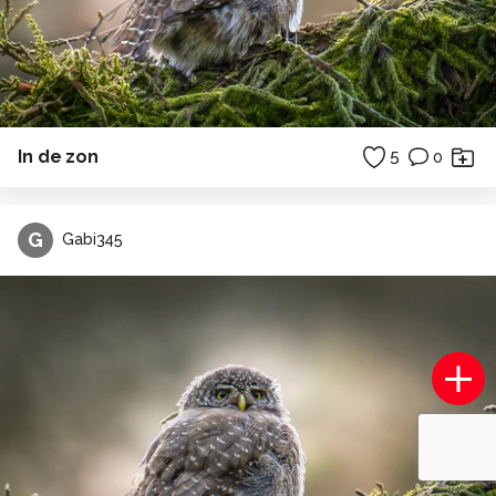
In de zon
5
0
G
Gabi345