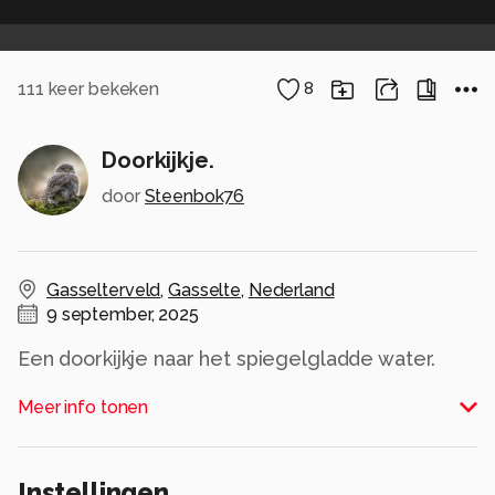
111
keer bekeken
8
Doorkijkje.
door
Steenbok76
Gasselterveld
,
Gasselte
,
Nederland
9 september, 2025
Een doorkijkje naar het spiegelgladde water.
Alle rechten voorbehouden
Meer info tonen
Instellingen