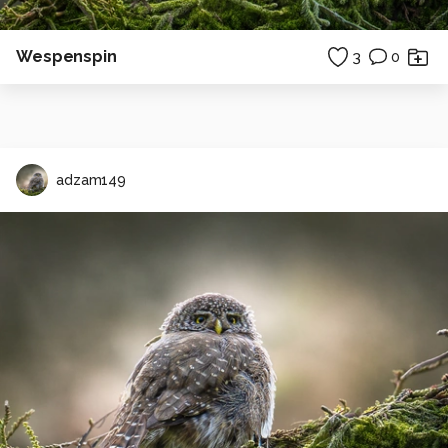
Wespenspin
3
0
adzam149