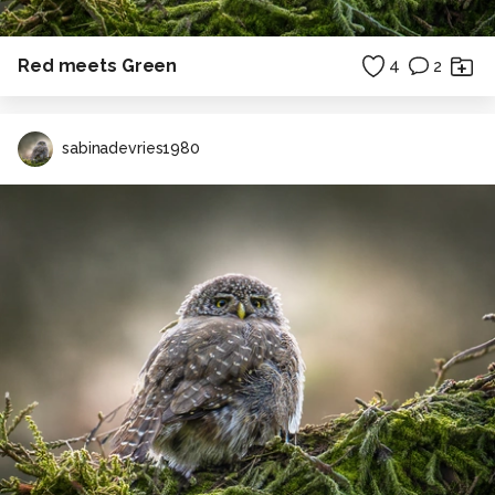
Red meets Green
4
2
sabinadevries1980