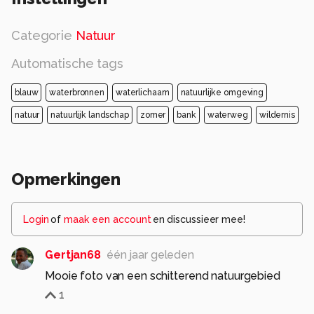
Categorie
Natuur
Automatische tags
blauw
waterbronnen
waterlichaam
natuurlijke omgeving
natuur
natuurlijk landschap
zomer
bank
waterweg
wildernis
Opmerkingen
Login
of
maak een account
en discussieer mee!
Gertjan68
één jaar geleden
Mooie foto van een schitterend natuurgebied
1