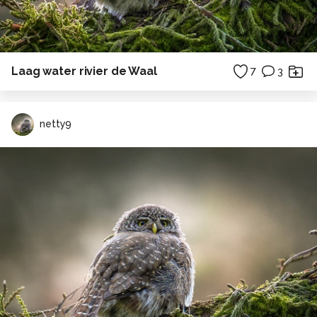
Laag water rivier de Waal
7
3
netty9