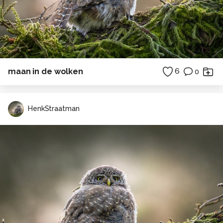
maan in de wolken
6
0
HenkStraatman