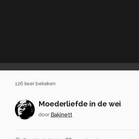
126
keer bekeken
Moederliefde in de wei
Bakinett
door