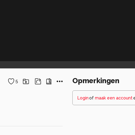
Opmerkingen
5
Login
of
maak een account