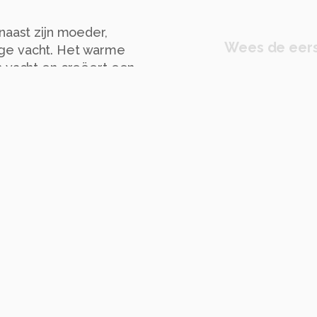
naast zijn moeder,
Wees de eers
nge vacht. Het warme
n vacht en creëert een
eien