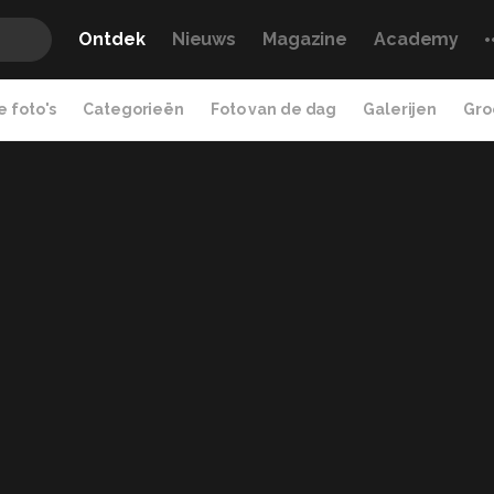
Ontdek
Nieuws
Magazine
Academy
 foto's
Categorieën
Foto van de dag
Galerijen
Gro