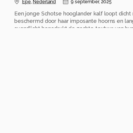
Epe
,
Nederland
9 september, 2025
Een jonge Schotse hooglander kalf loopt dicht 
beschermd door haar imposante hoorns en la
avondlicht benadrukt de zachte textuur van hu
intiem, rustgevend tafereel in de natuur.
Alle rechten voorbehouden
Instellingen
Categorie
Natuur
Tags
schotsehooglander
natuur
weiland
rust
ko
Automatische tags