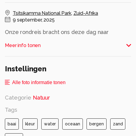
Tsitsikamma National Park
,
Zuid-Afrika
9 september, 2025
Onze rondreis bracht ons deze dag naar
Tsitsikamma National Park waar ons een
Meer info tonen
wandeling langs de oceaan wachtt.e. De
hoeveel kleurschakeringen die ik op dit
piepkleine strandje zag blies me totaal omver
Instellingen
Alle rechten voorbehouden
Alle foto informatie tonen
Categorie
Natuur
Tags
baai
kleur
water
oceaan
bergen
zand