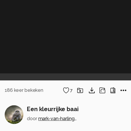
186
keer bekeken
7
Een kleurrijke baai
door
mark-van-harlingen