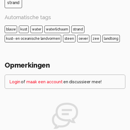
strand
Automatische tags
blauw
kust
water
waterlichaam
strand
kust- en oceanische landvormen
steen
oever
zee
landtong
Opmerkingen
Login
of
maak een account
en discussieer mee!