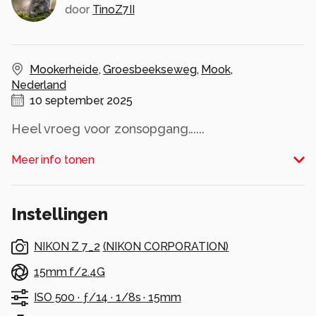
door
TinoZ7II
Mookerheide
,
Groesbeekseweg
,
Mook
,
Nederland
10 september, 2025
Heel vroeg voor zonsopgang......
Alle rechten voorbehouden
Meer info tonen
Instellingen
NIKON Z 7_2
(
NIKON CORPORATION
)
15mm f/2.4G
ISO 500 ·
ƒ/14 ·
1/8s ·
15mm