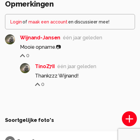
Opmerkingen
Login
of
maak een account
en discussieer mee!
Wijnand-Jansen
één jaar geleden
Mooie opname.📷
0
TinoZ7II
één jaar geleden
0
Soortgelijke foto's