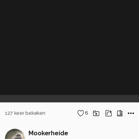
127
keer bekeken
6
Mookerheide