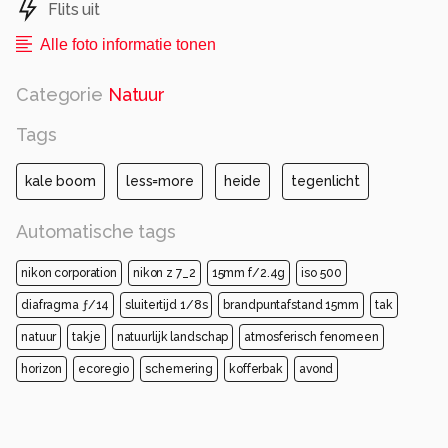
Flits uit
Alle foto informatie tonen
Categorie
Natuur
Tags
kale boom
less=more
heide
tegenlicht
Automatische tags
nikon corporation
nikon z 7_2
15mm f/2.4g
iso 500
diafragma ƒ/14
sluitertijd 1/8s
brandpuntafstand 15mm
tak
natuur
takje
natuurlijk landschap
atmosferisch fenomeen
horizon
ecoregio
schemering
kofferbak
avond