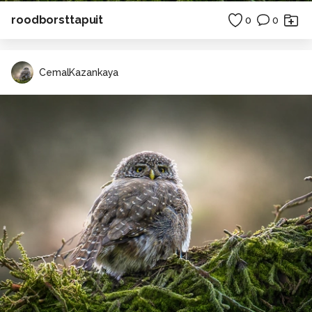
roodborsttapuit
0
0
CemalKazankaya