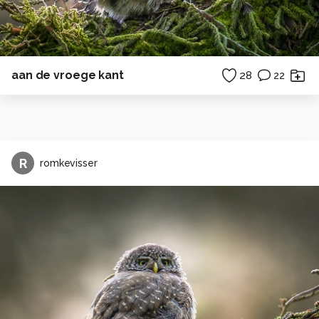
aan de vroege kant
28
22
R
romkevisser