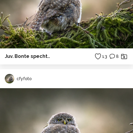
Juv. Bonte specht..
13
8
cfyfoto