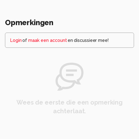
Opmerkingen
Login
of
maak een account
en discussieer mee!
Wees de eerste die een opmerking
achterlaat.