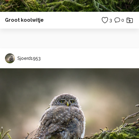
Groot koolwitje
3
0
Sjoerd1953