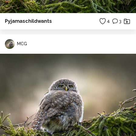
Pyjamaschildwants
4
3
MCG