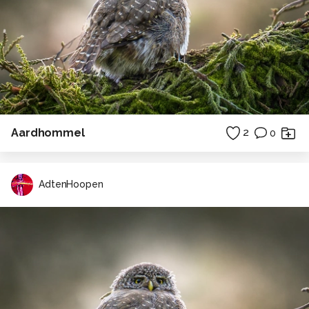
Aardhommel
2
0
AdtenHoopen