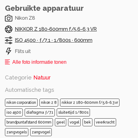
Gebruikte apparatuur
Nikon Z8
NIKKOR Z 180-600mm f/5.6-6.3 VR
ISO 4500 ·
ƒ/7.1 ·
1/800s ·
600mm
Flits uit
Alle foto informatie tonen
Categorie
Natuur
Automatische tags
nikon corporation
nikon z 8
nikkor z 180-600mm f/5.6-6.3 vr
iso 4500
diafragma ƒ/7.1
sluitertijd 1/800s
brandpuntafstand 600mm
geel
vogel
bek
veerkracht
zangvogels
zangvogel