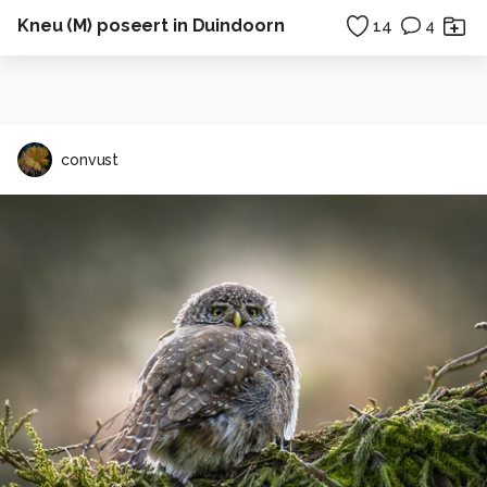
Kneu (M) poseert in Duindoorn
14
4
convust