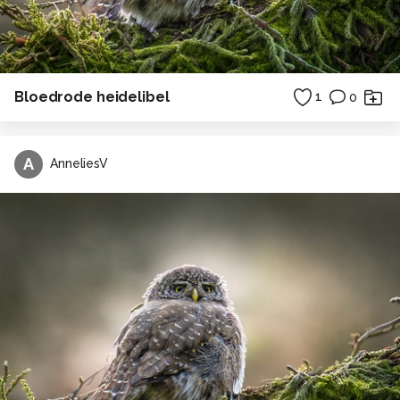
Bloedrode heidelibel
1
0
A
AnneliesV