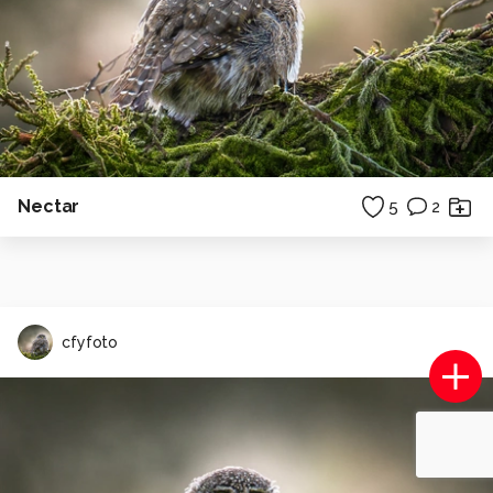
Nectar
5
2
cfyfoto