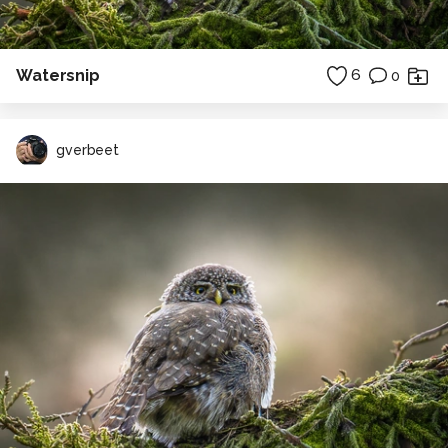
Watersnip
6
0
gverbeet