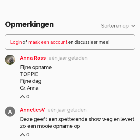
Opmerkingen
Sorteren op
Login
of
maak een account
en discussieer mee!
Anna Rass
één jaar geleden
Fijne opname
TOPPIE
Fijne dag
Gr. Anna
0
AnneliesV
één jaar geleden
A
Deze geeft een spetterende show weg en levert
zo een mooie opname op
0