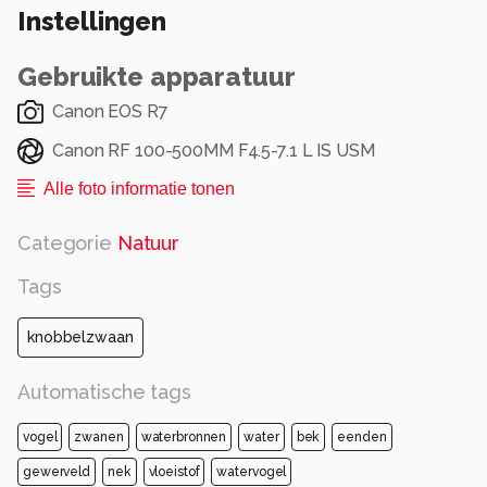
Instellingen
Gebruikte apparatuur
Canon EOS R7
Canon RF 100-500MM F4.5-7.1 L IS USM
Alle foto informatie tonen
Categorie
Natuur
Tags
knobbelzwaan
Automatische tags
vogel
zwanen
waterbronnen
water
bek
eenden
gewerveld
nek
vloeistof
watervogel