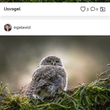
IJsvogel
3
0
ingebeeld