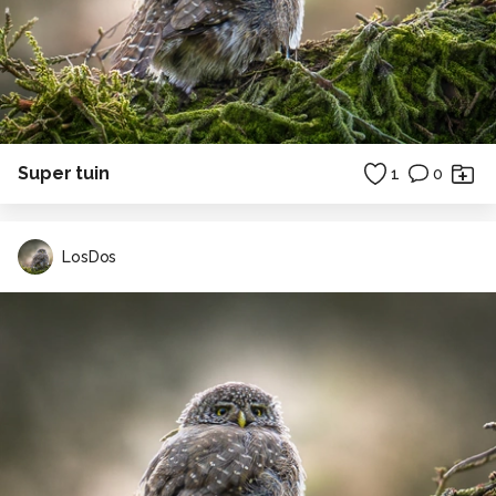
Super tuin
1
0
LosDos