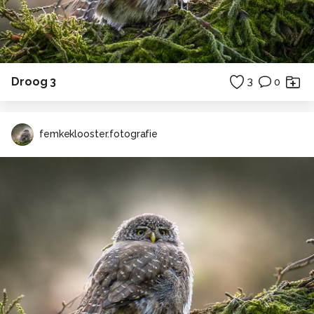
Droog 3
3
0
femkeklooster.fotografie