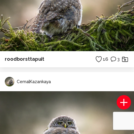
roodborsttapuit
16
3
CemalKazankaya