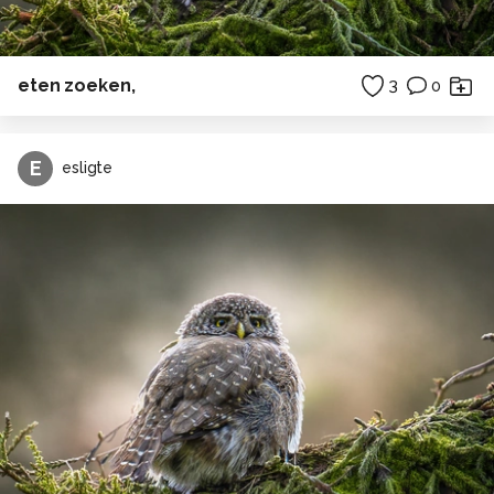
eten zoeken,
3
0
E
esligte