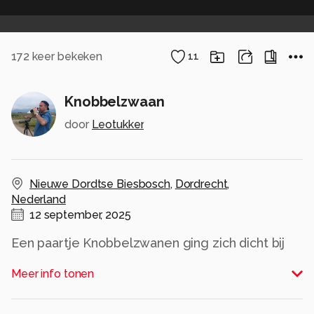
172
keer bekeken
11
Knobbelzwaan
door
Leotukker
Nieuwe Dordtse Biesbosch
,
Dordrecht
,
Nederland
12 september, 2025
Een paartje Knobbelzwanen ging zich dicht bij
de kijkhut zitten wassen.
Meer info tonen
Alle rechten voorbehouden