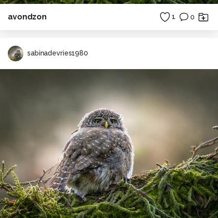
avondzon
1
0
sabinadevries1980