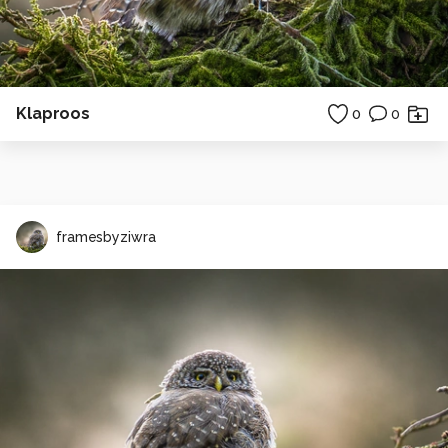
Klaproos
0
0
framesbyziwra