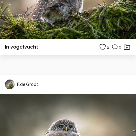
In vogelvucht
2
0
F.de.Groot.