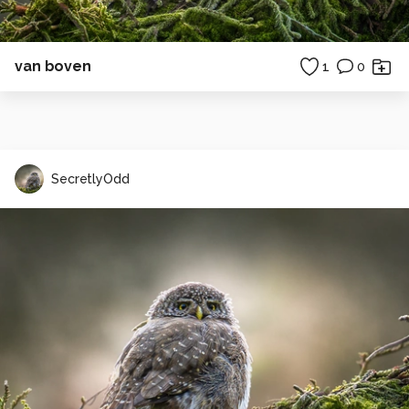
van boven
1
0
SecretlyOdd