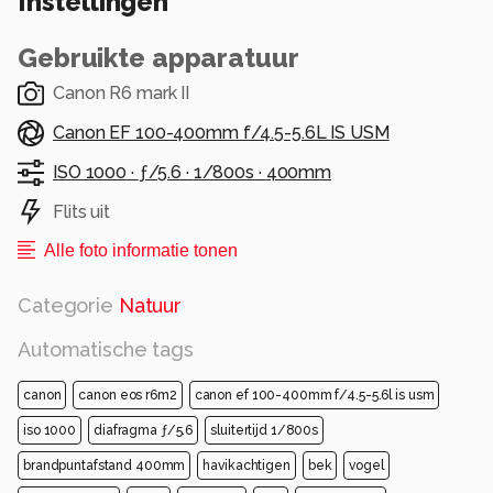
Instellingen
Gebruikte apparatuur
Canon R6 mark II
Canon EF 100-400mm f/4.5-5.6L IS USM
ISO 1000 ·
ƒ/5.6 ·
1/800s ·
400mm
Flits uit
Alle foto informatie tonen
Categorie
Natuur
Automatische tags
canon
canon eos r6m2
canon ef 100-400mm f/4.5-5.6l is usm
iso 1000
diafragma ƒ/5.6
sluitertijd 1/800s
brandpuntafstand 400mm
havikachtigen
bek
vogel