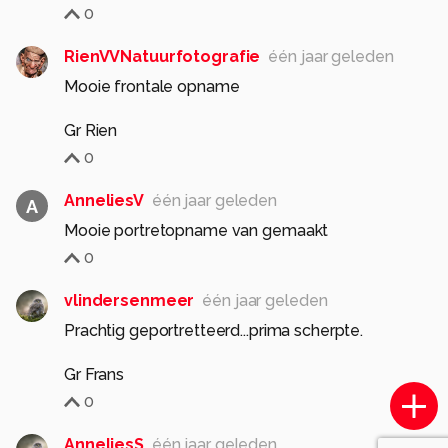
0
RienVVNatuurfotografie
één jaar geleden
Mooie frontale opname
Gr Rien
0
AnneliesV
één jaar geleden
A
Mooie portretopname van gemaakt
0
vlindersenmeer
één jaar geleden
Prachtig geportretteerd...prima scherpte.
Gr Frans
0
AnneliesS
één jaar geleden