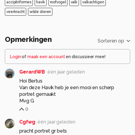
accipitriformes
havik
roofvogel
valk
valkachtigen
veerkracht
wilde dieren
Opmerkingen
Sorteren op
Login
of
maak een account
en discussieer mee!
GerardWB
één jaar geleden
Hoi Bertus
Van deze Havik heb je een mooi en scherp
portret gemaakt
Mvg G
0
Cgfwg
één jaar geleden
pracht portret gr bets