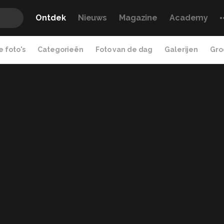
Ontdek
Nieuws
Magazine
Academy
 foto's
Categorieën
Foto van de dag
Galerijen
Gro