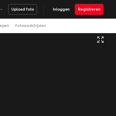
Inloggen
Registreren
Upload foto
epen
Fotowedstrijden