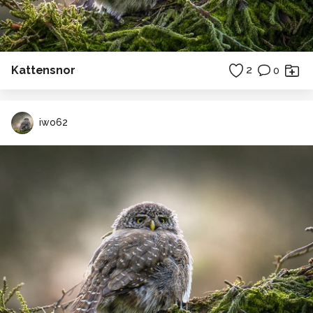
Kattensnor
2
0
iwo62