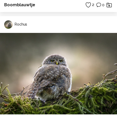
Boomblauwtje
2
0
Rochus