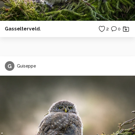
Gasselterveld.
2
0
G
Guiseppe