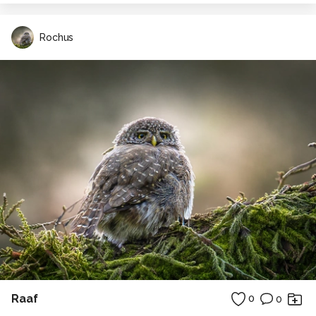
Rochus
Raaf
0
0