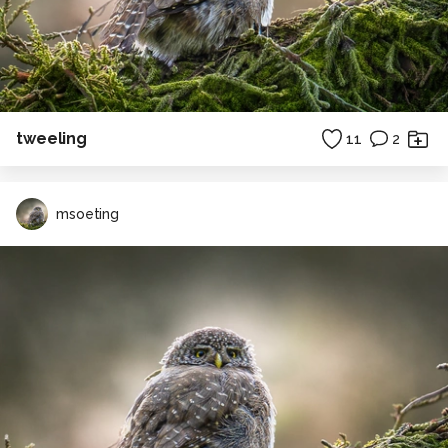
tweeling
11
2
msoeting