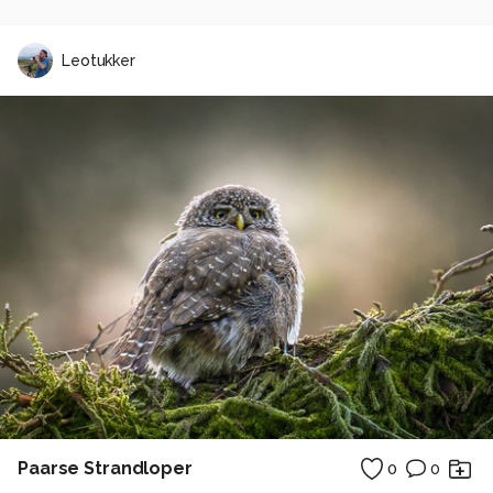
Leotukker
Paarse Strandloper
0
0