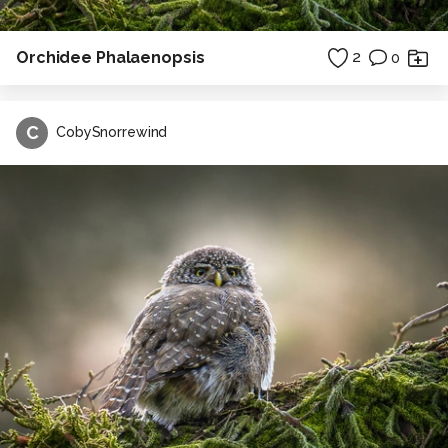
Orchidee Phalaenopsis
2
0
C
CobySnorrewind