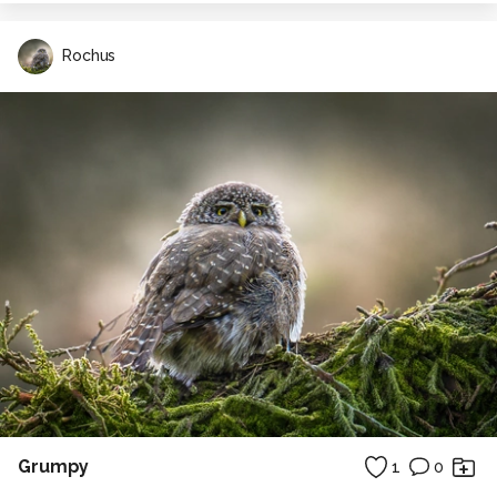
Rochus
Grumpy
1
0