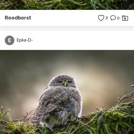
Roodborst
2
0
E
Epke-D-