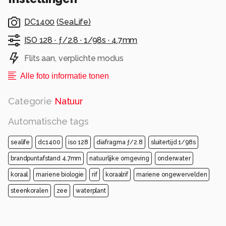
DC1400
(
SeaLife
)
ISO 128 ·
ƒ/2.8 ·
1/98s ·
4.7mm
Flits aan, verplichte modus
Alle foto informatie tonen
Categorie
Natuur
Automatische tags
sealife
dc1400
iso 128
diafragma ƒ/2.8
sluitertijd 1/98s
brandpuntafstand 4.7mm
natuurlijke omgeving
onderwater
koraal
mariene biologie
rif
koraalrif
mariene ongewervelden
steenkoralen
zee
waterplant