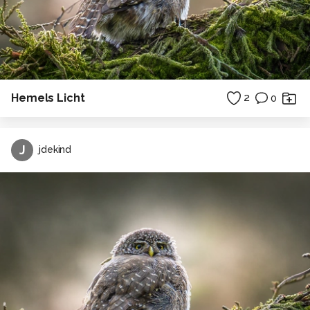
Hemels Licht
2
0
J
jdekind