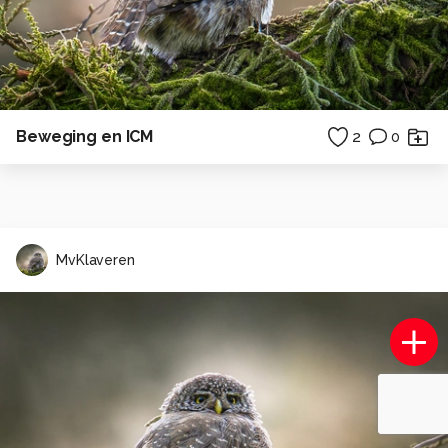
Beweging en ICM
2
0
MvKlaveren