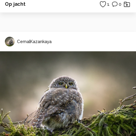
Op jacht
1
0
CemalKazankaya