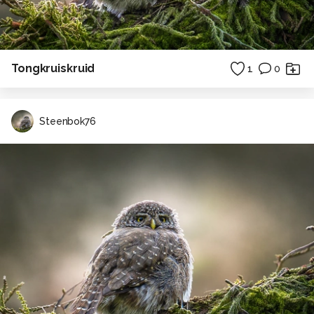
Tongkruiskruid
1
0
Steenbok76