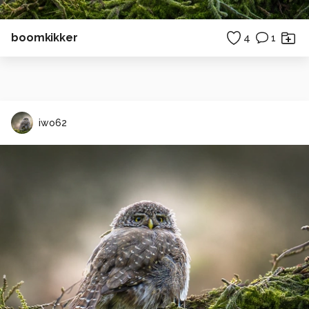
boomkikker
4
1
iwo62