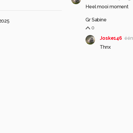
Heel mooi moment
Gr Sabine
2025
0
Joske146
één
Thnx
0
Wijnand-Jansen
éé
Mooie opname. 👌
0