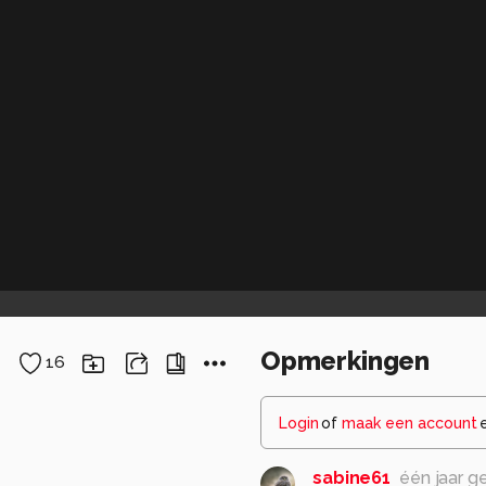
Opmerkingen
16
Login
of
maak een account
sabine61
één jaar g