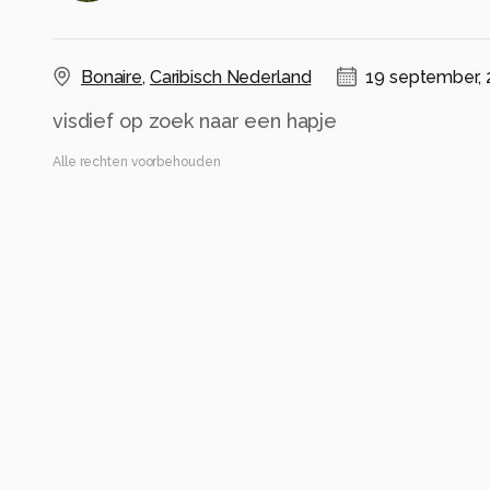
Bonaire
,
Caribisch Nederland
19 september, 
visdief op zoek naar een hapje
Alle rechten voorbehouden
Instellingen
Gebruikte apparatuur
Nikon D500
ISO 100 ·
ƒ/10 ·
1/400s ·
270mm
Flits uit
Alle foto informatie tonen