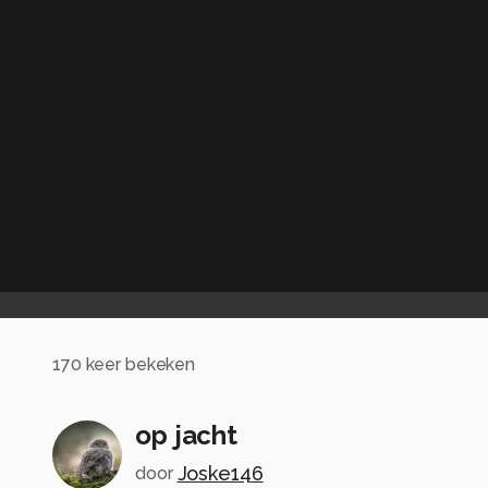
170
keer bekeken
op jacht
Joske146
door