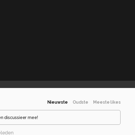
Nieuwste
Oudste
Meeste likes
en discussieer mee!
eleden