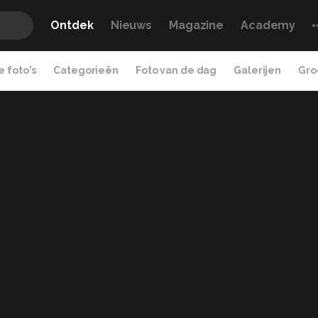
Ontdek
Nieuws
Magazine
Academy
 foto's
Categorieën
Foto van de dag
Galerijen
Gro