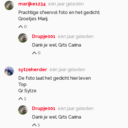
marijke1234
één jaar geleden
Prachtige sfeervol foto en het gedicht.
Groetjes Marij.
0
Drupje001
één jaar geleden
Dank je wel, Grts Carina
0
sytzeherder
één jaar geleden
De foto laat het gedicht hier leven
Top
Gr Sytze
1
Drupje001
één jaar geleden
Dank je wel, Grts Carina
1