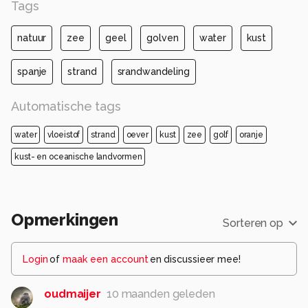
Tags
Alle rechten voorbehouden
natuur
zee
geel
golven
water
kust
spanje
strand
srandwandeling
Automatische tags
water
vloeistof
strand
oever
kust
zee
golf
oranje
kust- en oceanische landvormen
Opmerkingen
Sorteren op
Login
of
maak een account
en discussieer mee!
oudmaijer
10 maanden geleden