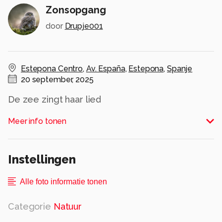
Zonsopgang
door
Drupje001
Estepona Centro
,
Av. España
,
Estepona
,
Spanje
20 september, 2025
De zee zingt haar lied
golven dansen
Meer info tonen
tot ze breken
op het strand.
Een zachte wind
Instellingen
bespeelt de sporen
die ik achterlaat
Alle foto informatie tonen
in het zand.
Categorie
Natuur