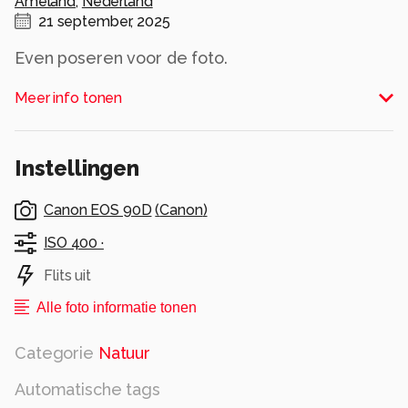
Ameland
,
Nederland
21 september, 2025
Even poseren voor de foto.
Alle rechten voorbehouden
Meer info tonen
Instellingen
Canon EOS 90D
(
Canon
)
ISO 400 ·
Flits uit
Alle foto informatie tonen
Categorie
Natuur
Automatische tags