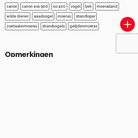
canon
canon eos 90d
iso 400
vogel
bek
moerasland
wilde dieren
waadvogel
moeras
strandloper
zoetwatermoeras
strandvogels
getijdenmoeras
Opmerkingen
Login
of
maak een account
en discussieer mee!
GiWa
10 maanden geleden
Een mooie soort
Leuk, dat geheven pootje.
Fraaie reflectie.
Fijne foto van de plevier.
gr Gieneke
0