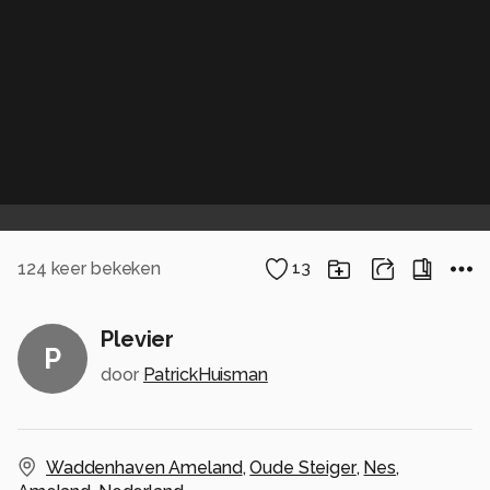
124
keer bekeken
13
Plevier
P
door
PatrickHuisman
Waddenhaven Ameland
,
Oude Steiger
,
Nes
,