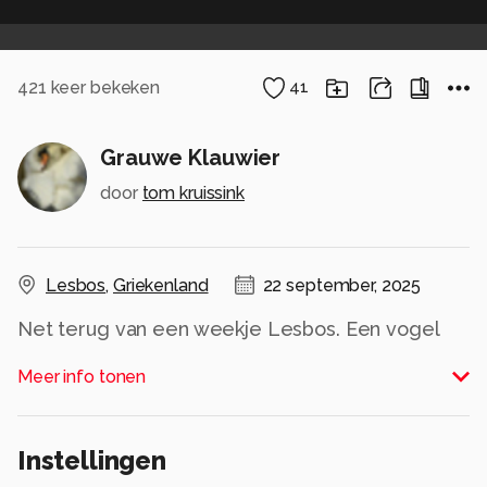
421
keer bekeken
41
Grauwe Klauwier
door
tom kruissink
Lesbos
,
Griekenland
22 september, 2025
Net terug van een weekje Lesbos. Een vogel
die waar daar veel tegenkwamen was de
Meer info tonen
Grauwe Klauwier.
Iedereen een fijne week gewenst en allemaal
Instellingen
bedankt voor de mooie commentaren op mijn