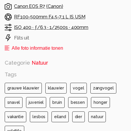
vorige upload!
Canon EOS R7
(
Canon
)
Alle rechten voorbehouden
RF100-500mm F4.5-7.1 L IS USM
ISO 400 ·
ƒ/6.3 ·
1/2500s ·
400mm
Flits uit
Alle foto informatie tonen
Categorie
Natuur
Tags
grauwe klauwier
klauwier
vogel
zangvogel
snavel
juveniel
bruin
bessen
honger
vakantie
lesbos
eiland
dier
natuur