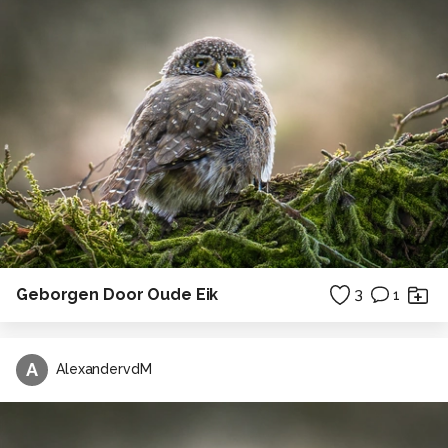
Geborgen Door Oude Eik
3
1
A
AlexandervdM