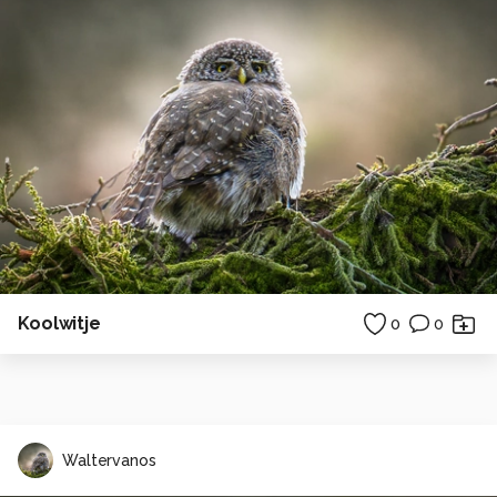
Koolwitje
0
0
Waltervanos