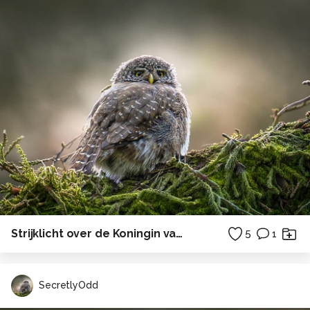
Strijklicht over de Koningin van de pages
5
1
SecretlyOdd