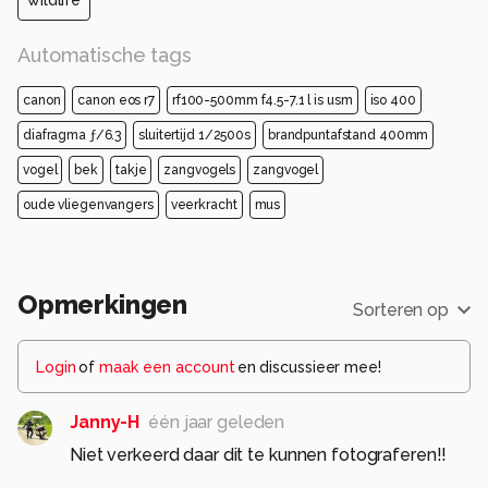
wildlife
Automatische tags
canon
canon eos r7
rf100-500mm f4.5-7.1 l is usm
iso 400
diafragma ƒ/6.3
sluitertijd 1/2500s
brandpuntafstand 400mm
vogel
bek
takje
zangvogels
zangvogel
oude vliegenvangers
veerkracht
mus
Opmerkingen
Sorteren op
Login
of
maak een account
en discussieer mee!
Janny-H
één jaar geleden
Niet verkeerd daar dit te kunnen fotograferen!!