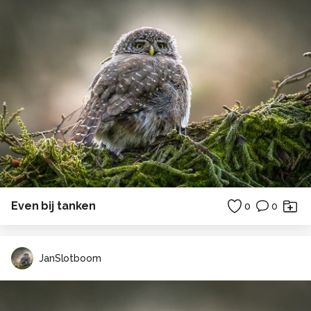
Even bij tanken
0
0
JanSlotboom