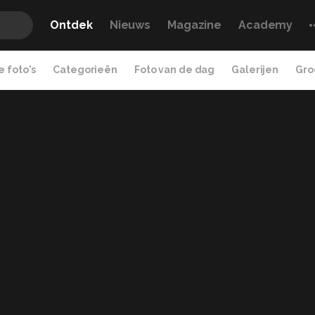
Ontdek
Nieuws
Magazine
Academy
 foto's
Categorieën
Foto van de dag
Galerijen
Gro