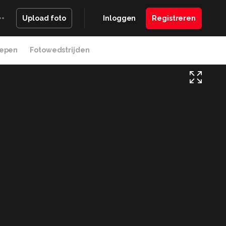
Inloggen
Registreren
Upload foto
epen
Fotowedstrijden