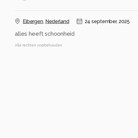
Eibergen
,
Nederland
24 september, 2025
alles heeft schoonheid
Alle rechten voorbehouden
Instellingen
iPhone 16 Pro
(
Apple
)
iPhone 16 Pro back triple camera 6.765mm f/1.78
ISO 80 ·
ƒ/1.8 ·
1/1250s ·
6.764999865652793mm
Flitser uit, verplichte modus
Alle foto informatie tonen