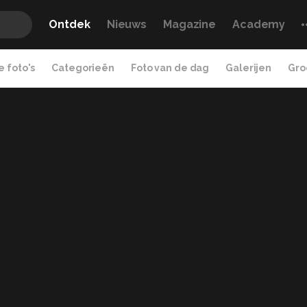
Ontdek
Nieuws
Magazine
Academy
 foto's
Categorieën
Foto van de dag
Galerijen
Gro