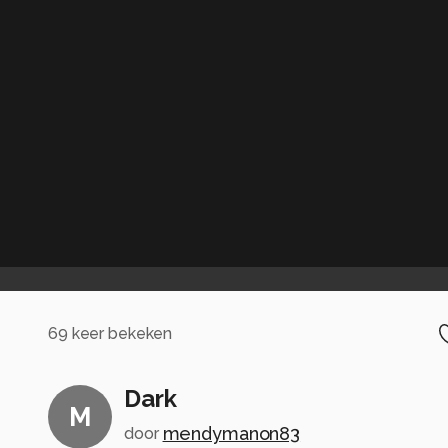
69
keer bekeken
Dark
M
mendymanon83
door