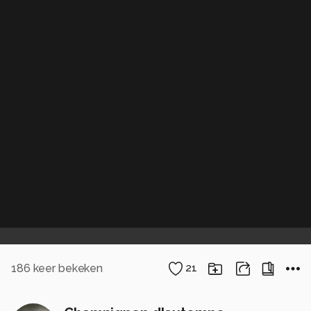
186
keer bekeken
21