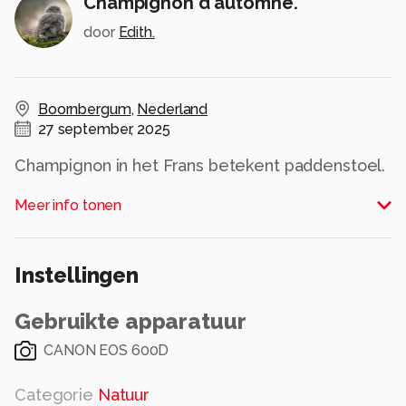
Champignon d'automne.
door
Edith.
Boornbergum
,
Nederland
27 september, 2025
Champignon in het Frans betekent paddenstoel.
Meer info tonen
Of het gaat om eetbare champignons
(paddenstoelen) of niet.
Instellingen
Gebruikte apparatuur
Alle rechten voorbehouden
CANON EOS 600D
Categorie
Natuur