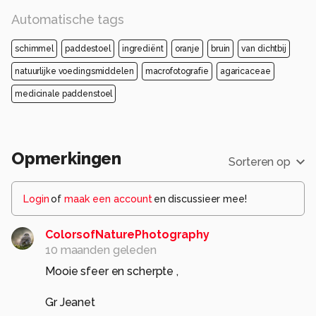
Automatische tags
schimmel
paddestoel
ingrediënt
oranje
bruin
van dichtbij
natuurlijke voedingsmiddelen
macrofotografie
agaricaceae
medicinale paddenstoel
Opmerkingen
Sorteren op
Login
of
maak een account
en discussieer mee!
ColorsofNaturePhotography
10 maanden geleden
Mooie sfeer en scherpte ,
Gr Jeanet