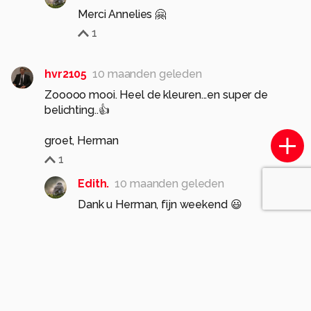
Merci Annelies 🤗
1
hvr2105
10 maanden geleden
Zooooo mooi. Heel de kleuren...en super de
belichting..👍
groet, Herman
1
Edith.
10 maanden geleden
Dank u Herman, fijn weekend 😃
0
AnneliesS
10 maanden geleden
Paddenstoel in de spotlight. Mooi geworden!
1