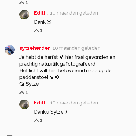
1
Edith.
10 maanden geleden
Dank 😃
1
sytzeherder
10 maanden geleden
Je hebt de herfst 🍂 hier fraai gevonden en
prachtig natuurlijk gefotografeerd
Het licht valt hier betoverend mooi op de
paddenstoel 🍄‍🟫
Gr Sytze
1
Edith.
10 maanden geleden
Dank u Sytze :)
1