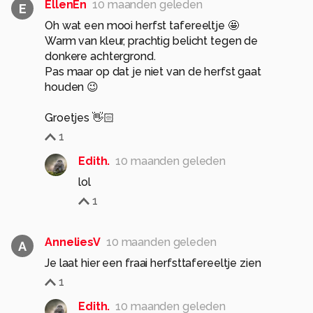
EllenEn
10 maanden geleden
E
Oh wat een mooi herfst tafereeltje 🤩
Warm van kleur, prachtig belicht tegen de
donkere achtergrond.
Pas maar op dat je niet van de herfst gaat
houden 😉
Groetjes 👋🏻
1
Edith.
10 maanden geleden
lol
1
AnneliesV
10 maanden geleden
A
Je laat hier een fraai herfsttafereeltje zien
1
Edith.
10 maanden geleden