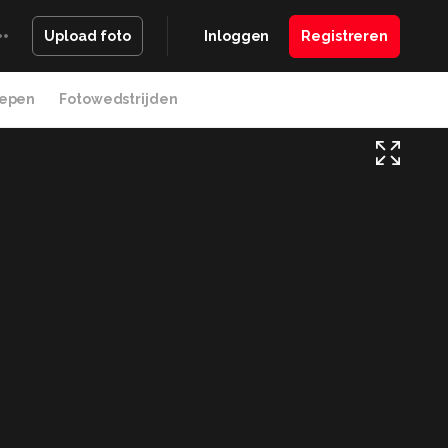
Inloggen
Registreren
Upload foto
epen
Fotowedstrijden