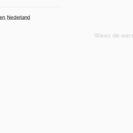
en
,
Nederland
Wees de eers