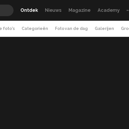
Ontdek
Nieuws
Magazine
Academy
 foto's
Categorieën
Foto van de dag
Galerijen
Gro