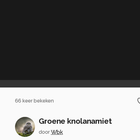
66
keer bekeken
Groene knolanamiet
Wbk
door