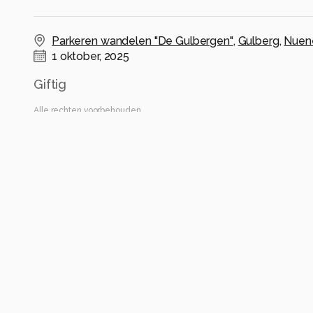
Parkeren wandelen "De Gulbergen"
,
Gulberg
,
Nuen
1 oktober, 2025
Giftig
Alle rechten voorbehouden
Instellingen
SM-A536B
(
samsung
)
ISO 50 ·
ƒ/1.8 ·
1/100s ·
5.23mm
Flits uit
Alle foto informatie tonen
Categorie
Natuur