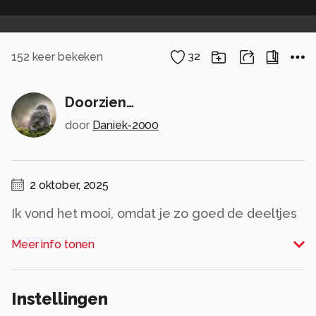
152
keer bekeken
32
Doorzien…
door
Daniek-2000
2 oktober, 2025
Ik vond het mooi, omdat je zo goed de deeltjes
ziet van het blad. Hoop dat u er ook van geniet!
Meer info tonen
Alle rechten voorbehouden
Instellingen