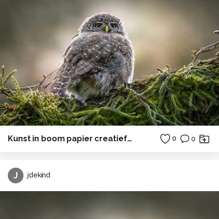
Kunst in boom papier creatief in Polen
0
0
J
jdekind