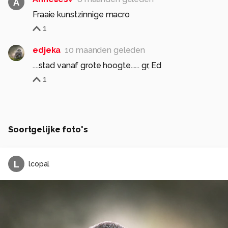
A
Fraaie kunstzinnige macro
1
edjeka
10 maanden geleden
....stad vanaf grote hoogte...... gr, Ed
1
Soortgelijke foto's
L
lcopal