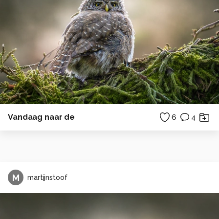
Vandaag naar de
6
4
M
martijnstoof