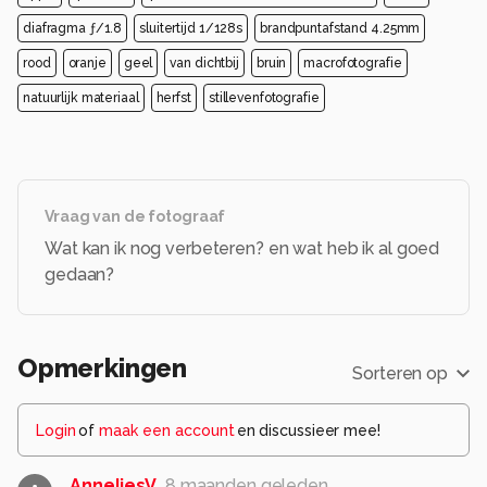
diafragma ƒ/1.8
sluitertijd 1/128s
brandpuntafstand 4.25mm
rood
oranje
geel
van dichtbij
bruin
macrofotografie
natuurlijk materiaal
herfst
stillevenfotografie
Vraag van de fotograaf
Wat kan ik nog verbeteren? en wat heb ik al goed
gedaan?
Opmerkingen
Sorteren op
Login
of
maak een account
en discussieer mee!
AnneliesV
8 maanden geleden