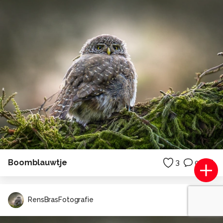
Boomblauwtje
3
0
RensBrasFotografie