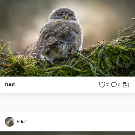
fuut
7
0
Eduif