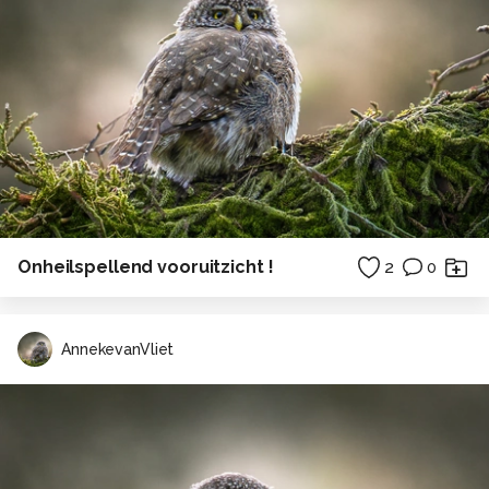
Onheilspellend vooruitzicht !
2
0
AnnekevanVliet