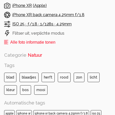
iPhone XR
(
Apple
)
iPhone XR back camera 4.25mm f/1.8
ISO 25 ·
ƒ/1.8 ·
1/128s ·
4.25mm
Flitser uit, verplichte modus
Alle foto informatie tonen
Categorie
Natuur
Tags
blad
blaadjes
herft
rood
zon
licht
kleur
bos
mooi
Automatische tags
apple
iphone xr
iphone xr back camera 4.25mm f/1.8
iso 25