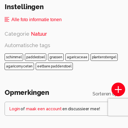
Instellingen
Alle foto informatie tonen
Categorie
Natuur
Automatische tags
schimmel
paddestoel
grassen
agaricaceae
plantenstengel
agaricomyceten
eetbare paddenstoel
Opmerkingen
Sorteren op
Login
of
maak een account
en discussieer mee!
EllendW
10 maanden geleden