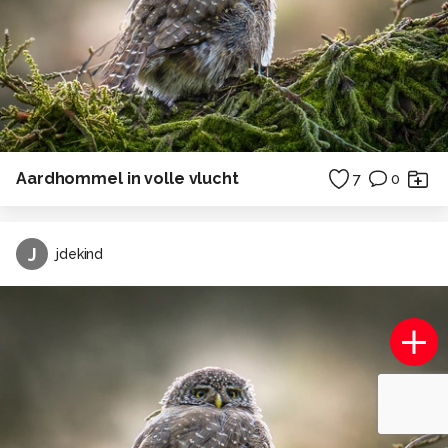
Aardhommel in volle vlucht
7
0
J
jdekind