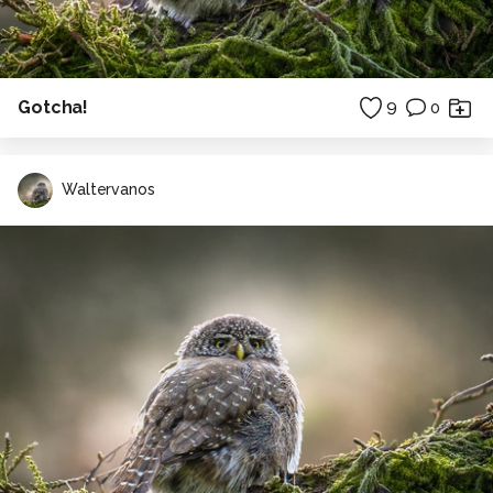
Gotcha!
9
0
Waltervanos