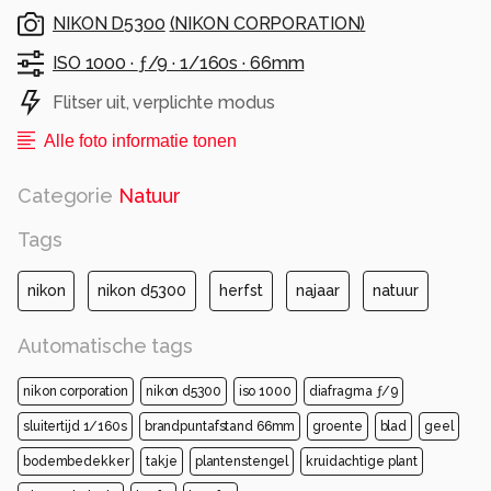
NIKON D5300
(
NIKON CORPORATION
)
ISO 1000 ·
ƒ/9 ·
1/160s ·
66mm
Flitser uit, verplichte modus
Alle foto informatie tonen
Categorie
Natuur
Tags
nikon
nikon d5300
herfst
najaar
natuur
Automatische tags
nikon corporation
nikon d5300
iso 1000
diafragma ƒ/9
sluitertijd 1/160s
brandpuntafstand 66mm
groente
blad
geel
bodembedekker
takje
plantenstengel
kruidachtige plant