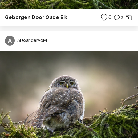
Geborgen Door Oude Eik
6
2
A
AlexandervdM