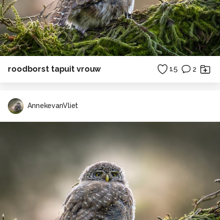
roodborst tapuit vrouw
15
2
AnnekevanVliet