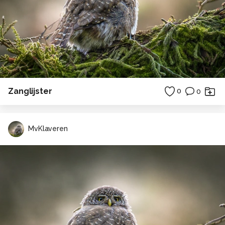
Zanglijster
0
0
MvKlaveren