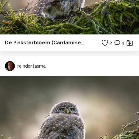
De Pinksterbloem (Cardamine pratensis)
2
4
reinder.tasma