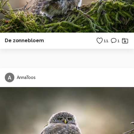
De zonnebloem
11
1
A
AnnaToos