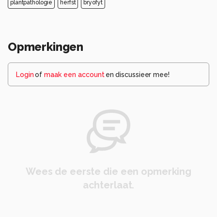
plantpathologie
herfst
bryofyt
Opmerkingen
Login
of
maak een account
en discussieer mee!
Wees de eerste die een opmerking
achterlaat.