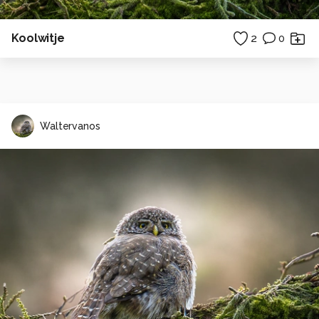
Koolwitje
2
0
Waltervanos