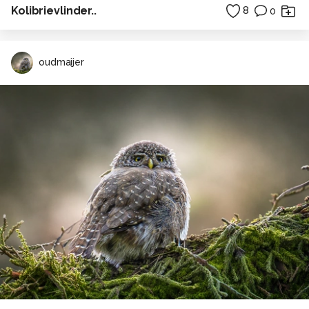
Kolibrievlinder..
8
0
oudmaijer