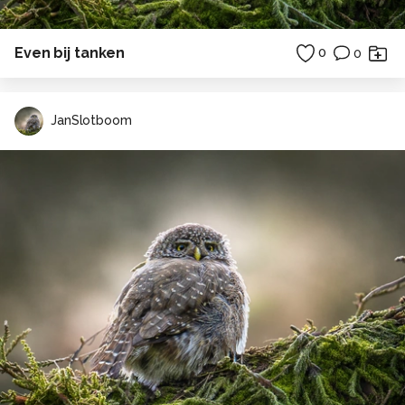
Even bij tanken
0
0
JanSlotboom