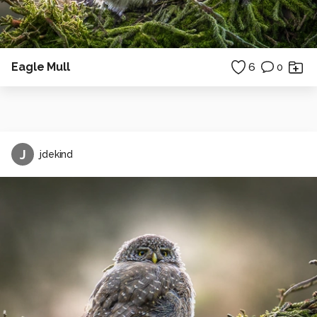
Eagle Mull
6
0
J
jdekind