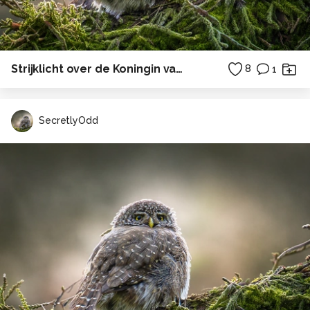
Strijklicht over de Koningin van de pages
8
1
SecretlyOdd