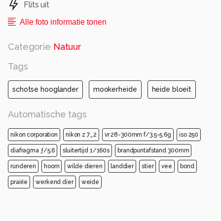
Flits uit
Alle foto informatie tonen
Categorie
Natuur
Tags
schotse hooglander
mookerheide
heide bloeit
Automatische tags
nikon corporation
nikon z 7_2
vr 28-300mm f/3.5-5.6g
iso 250
diafragma ƒ/5.6
sluitertijd 1/160s
brandpuntafstand 300mm
runderen
hoorn
wilde dieren
landdier
stier
vee
bond
prairie
werkend dier
weide