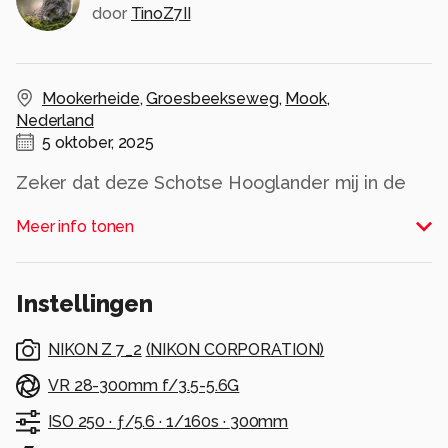
door
TinoZ7II
Mookerheide
,
Groesbeekseweg
,
Mook
,
Nederland
5 oktober, 2025
Zeker dat deze Schotse Hooglander mij in de
gaten houdt. Afstand houden dus....
Meer info tonen
Foto gemaakt in de vroege ochtend
Alle rechten voorbehouden
Instellingen
NIKON Z 7_2
(
NIKON CORPORATION
)
VR 28-300mm f/3.5-5.6G
ISO 250 ·
ƒ/5.6 ·
1/160s ·
300mm