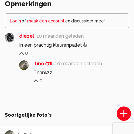
Opmerkingen
Login
of
maak een account
en discussieer mee!
diezel
10 maanden geleden
In een prachtig kleurenpallet 👍
0
TinoZ7II
10 maanden geleden
Thankzz
0
Soortgelijke foto's