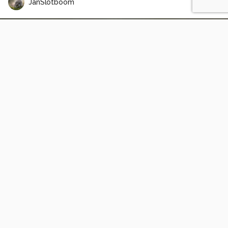
JanSlotboom
Geborgen Door Oude Eik
1
1