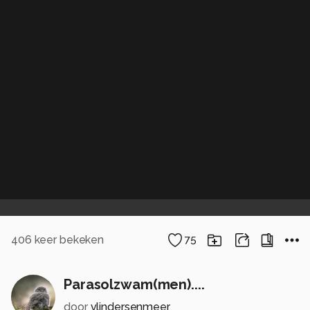
406
keer bekeken
75
Parasolzwam(men)....
door
vlindersenmeer