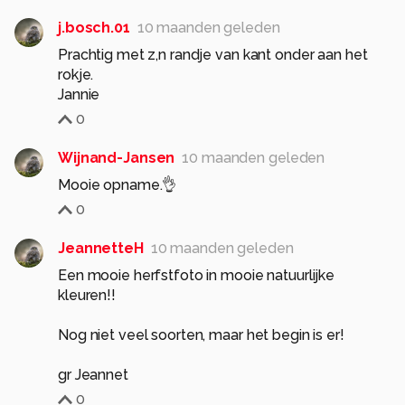
j.bosch.01
10 maanden geleden
Prachtig met z,n randje van kant onder aan het
rokje.
Jannie
0
Wijnand-Jansen
10 maanden geleden
Mooie opname.👌
0
JeannetteH
10 maanden geleden
Een mooie herfstfoto in mooie natuurlijke
kleuren!!
Nog niet veel soorten, maar het begin is er!
gr Jeannet
0