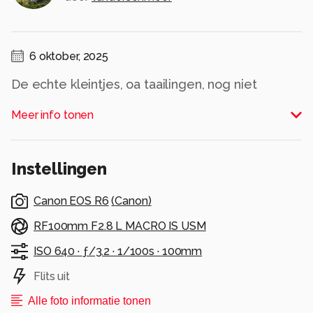
6 oktober, 2025
De echte kleintjes, oa taailingen, nog niet
waargenomen. Maar aan deze soort geen
Meer info tonen
gebrek in het bos. Deze week nog maar eens
op pad gaan.
Instellingen
Bedankt voor de reacties en likes bij vorige
upload van mycena's.
Canon EOS R6
(
Canon
)
Gr Frans
RF100mm F2.8 L MACRO IS USM
ISO 640 ·
ƒ/3.2 ·
1/100s ·
100mm
Alle rechten voorbehouden
Flits uit
Alle foto informatie tonen