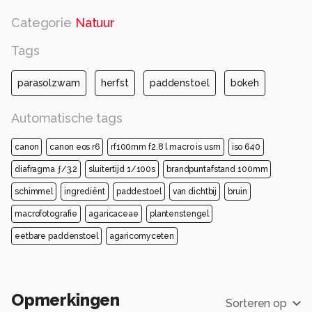
Categorie
Natuur
Tags
parasolzwam
herfst
paddenstoel
bokeh
Automatische tags
canon
canon eos r6
rf100mm f2.8 l macro is usm
iso 640
diafragma ƒ/3.2
sluitertijd 1/100s
brandpuntafstand 100mm
schimmel
ingrediënt
paddestoel
van dichtbij
bruin
macrofotografie
agaricaceae
plantenstengel
eetbare paddenstoel
agaricomyceten
Opmerkingen
Sorteren op