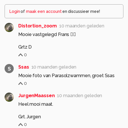
Login
of
maak een account
en discussieer mee!
Distortion_zoom
10 maanden geleden
Mooie vastgelegd Frans 👌🏻
Grtz D
0
Ssas
10 maanden geleden
S
Mooie foto van Parasolzwammen, groet Ssas
0
JurgenMaassen
10 maanden geleden
Heel mooi maat.
Grt. Jurgen
0