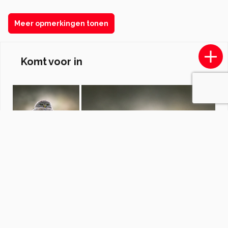
Meer opmerkingen tonen
Komt voor in
Herfst
door
vlindersenmeer
·
9 foto's