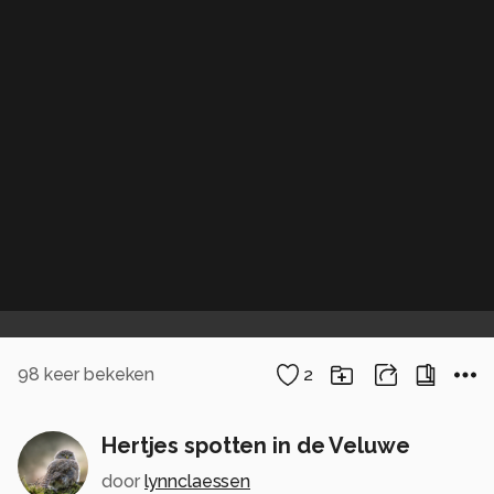
98
keer bekeken
2
Hertjes spotten in de Veluwe
door
lynnclaessen