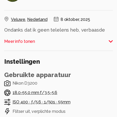
Veluwe
,
Nederland
8 oktober, 2025
Ondanks dat ik geen telelens heb, verbaasde
het me dat ik vooralsnog hertjes vast kon
Meer info tonen
leggen met mijn fotocamera.
Alle rechten voorbehouden
Instellingen
Gebruikte apparatuur
Nikon D3200
18.0-55.0 mm f/3.5-5.6
ISO 400 ·
ƒ/5.6 ·
1/50s ·
55mm
Flitser uit, verplichte modus