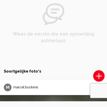
Wees de eerste die een opmerking
achterlaat.
Soortgelijke foto's
M
marcel.buckens