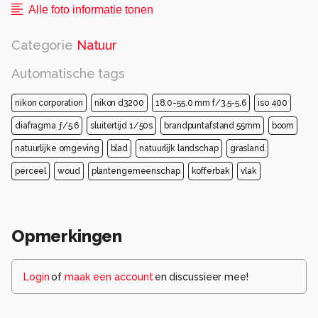
Alle foto informatie tonen
Categorie
Natuur
Automatische tags
nikon corporation
nikon d3200
18.0-55.0 mm f/3.5-5.6
iso 400
diafragma ƒ/5.6
sluitertijd 1/50s
brandpuntafstand 55mm
boom
natuurlijke omgeving
blad
natuurlijk landschap
grasland
perceel
woud
plantengemeenschap
kofferbak
vlak
Opmerkingen
Login
of
maak een account
en discussieer mee!