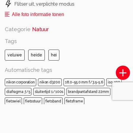
Flitser uit, verplichte modus
Alle foto informatie tonen
Categorie
Natuur
Tags
veluwe
heide
hei
Automatische tags
nikon corporation
nikon d3200
18.0-55.0 mm f/3.5-5.6
iso 400
diafragma ƒ/5
sluitertijd 1/100s
brandpuntafstand 22mm
fiets
fietswiel
fietsstuur
fietsband
fietsframe
fietsen - uitrusting en benodigdheden
fietsvork
fietswiel velg
wei
prairie