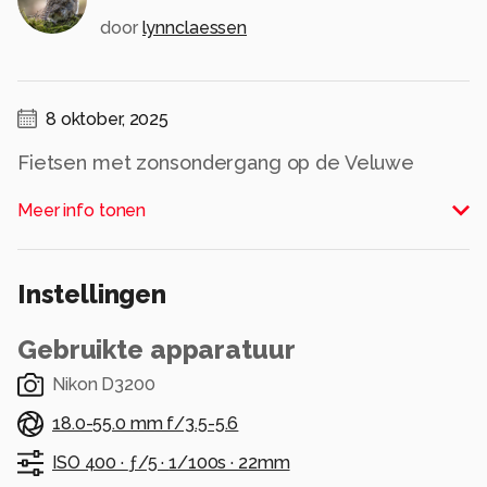
door
lynnclaessen
8 oktober, 2025
Fietsen met zonsondergang op de Veluwe
Alle rechten voorbehouden
Meer info tonen
Instellingen
Gebruikte apparatuur
Nikon D3200
18.0-55.0 mm f/3.5-5.6
ISO 400 ·
ƒ/5 ·
1/100s ·
22mm