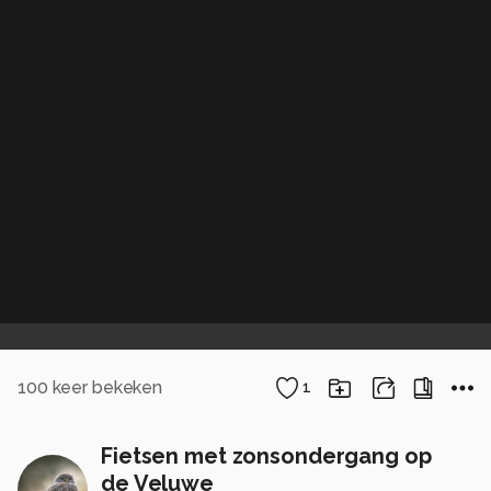
100
keer bekeken
1
Fietsen met zonsondergang op
de Veluwe