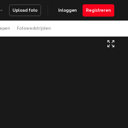
Inloggen
Registreren
Upload foto
epen
Fotowedstrijden