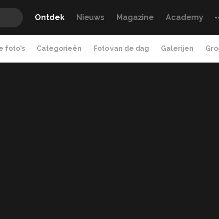
Ontdek
Nieuws
Magazine
Academy
 foto's
Categorieën
Foto van de dag
Galerijen
Gro