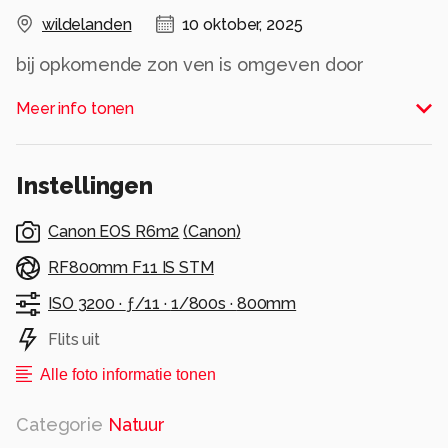
wildelanden
10 oktober, 2025
bij opkomende zon ven is omgeven door
struiken met een kijkgat
Meer info tonen
Alle rechten voorbehouden
Instellingen
Canon EOS R6m2
(
Canon
)
RF800mm F11 IS STM
ISO 3200 ·
ƒ/11 ·
1/800s ·
800mm
Flits uit
Alle foto informatie tonen
Categorie
Natuur