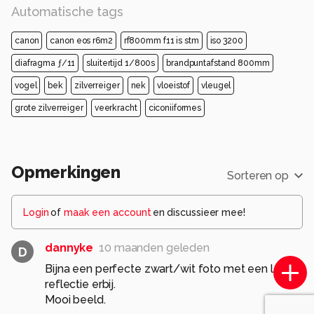
Automatische tags
canon
canon eos r6m2
rf800mm f11 is stm
iso 3200
diafragma ƒ/11
sluitertijd 1/800s
brandpuntafstand 800mm
vogel
bek
zilverreiger
nek
vloeistof
vleugel
grote zilverreiger
veerkracht
ciconiiformes
Opmerkingen
Sorteren op
Login
of
maak een account
en discussieer mee!
dannyke
10 maanden geleden
D
Bijna een perfecte zwart/wit foto met een leuke
reflectie erbij.
Mooi beeld.