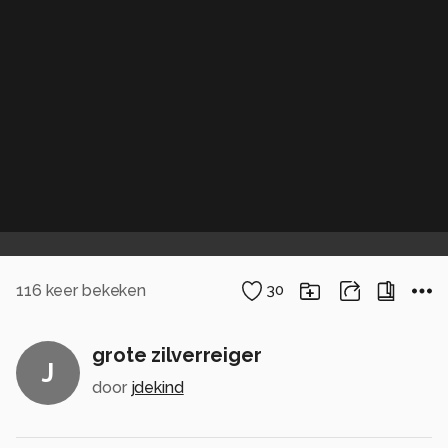
116
keer bekeken
30
grote zilverreiger
J
door
jdekind