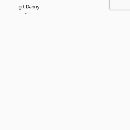
grt Danny
0
jdekind
10 maanden geleden
J
Danny bedankt voor uw reactie gr jo
0
Anna Rass
10 maanden geleden
Fijne opname
TOPPIE
Fijne dag
gr. Anna
0
jdekind
10 maanden geleden
J
Anna bedankt voor uw reactie gr jo
0