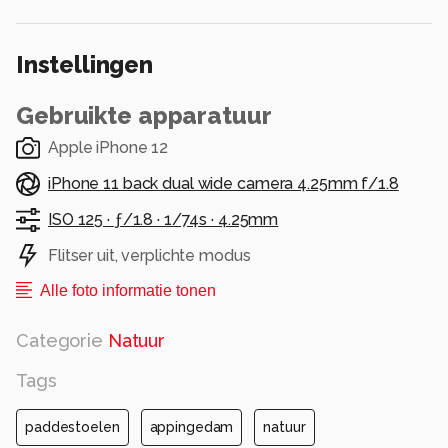
Alle rechten voorbehouden
Instellingen
Gebruikte apparatuur
Apple iPhone 12
iPhone 11 back dual wide camera 4.25mm f/1.8
ISO 125 ·
ƒ/1.8 ·
1/74s ·
4.25mm
Flitser uit, verplichte modus
Alle foto informatie tonen
Categorie
Natuur
Tags
paddestoelen
appingedam
natuur