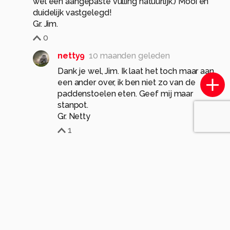
wel een aangepaste vulling natuurlijk.) Mooi en
duidelijk vastgelegd!
Gr. Jim.
0
netty9
10 maanden geleden
Dank je wel, Jim. Ik laat het toch maar aan
een ander over, ik ben niet zo van de
paddenstoelen eten. Geef mij maar
stanpot.
Gr. Netty
1
Jim46
10 maanden geleden
Ik ook! 👍😉Een geintje! Die gekrulde
vorm deed mij denken aan zo'n
wrap, die je moet vullen!
0