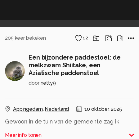
205
keer bekeken
12
Een bijzondere paddestoel: de
melkzwam Shiitake, een
Aziatische paddenstoel
door
netty9
Appingedam
,
Nederland
10 oktober, 2025
Gewoon in de tuin van de gemeente zag ik
deze bijzondere paddenstoel.
Meer info tonen