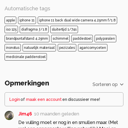
Automatische tags
apple
iphone 11
iphone 11 back dual wide camera 4.25mm f/1.8
iso 125
diafragma ƒ/1.8
sluitertijd 1/74s
brandpuntafstand 4.25mm
schimmel
paddestoel
polyporalen
inonotus
natuurlijk materiaal
pezizales
agaricomyceten
medicinale paddenstoel
Opmerkingen
Sorteren op
Login
of
maak een account
en discussieer mee!
Jim46
10 maanden geleden
De vulling moet er nog in en smullen maar. (Met