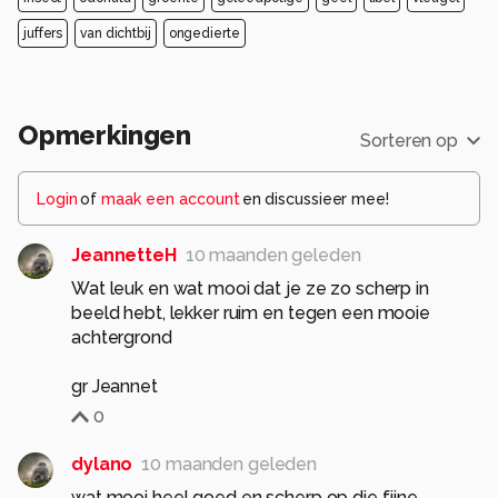
juffers
van dichtbij
ongedierte
Opmerkingen
Sorteren op
Login
of
maak een account
en discussieer mee!
JeannetteH
10 maanden geleden
Wat leuk en wat mooi dat je ze zo scherp in
beeld hebt, lekker ruim en tegen een mooie
achtergrond
gr Jeannet
0
dylano
10 maanden geleden
wat mooi heel goed en scherp op die fijne