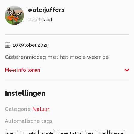
waterjuffers
door
tillaart
10 oktober, 2025
Gisterenmiddag met het mooie weer de
waterjuffers aan de waterloop kunnen
Meer info tonen
vastleggen.
Alle rechten voorbehouden
Instellingen
Categorie
Natuur
Automatische tags
insect
odonata
groente
geleedpotige
geel
libel
vleugel