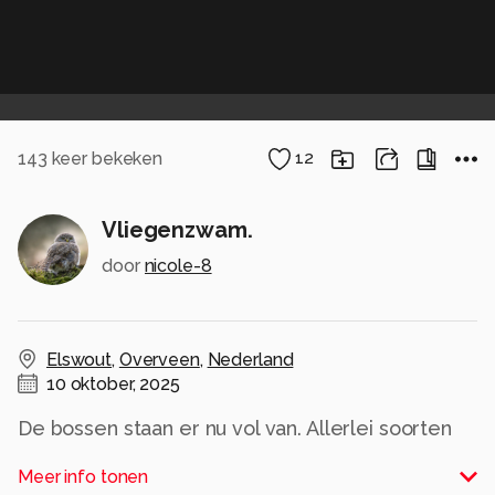
143
keer bekeken
12
Vliegenzwam.
door
nicole-8
Elswout
,
Overveen
,
Nederland
10 oktober, 2025
De bossen staan er nu vol van. Allerlei soorten
paddenstoelen. De vliegenzwam is toch wel "de
Meer info tonen
paddenstoel" onder de paddenstoelen.