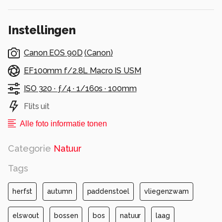
Alle rechten voorbehouden
Instellingen
Canon EOS 90D
(
Canon
)
EF100mm f/2.8L Macro IS USM
ISO 320 ·
ƒ/4 ·
1/160s ·
100mm
Flits uit
Alle foto informatie tonen
Categorie
Natuur
Tags
herfst
autumn
paddenstoel
vliegenzwam
elswout
bossen
bos
natuur
laag