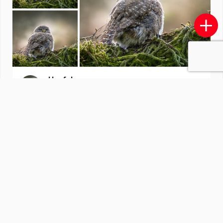
Herfst
door
nicole-8
·
78 foto's
Soortgelijke foto's
CemalKazankaya