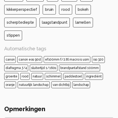
kikkerperspectief
bruin
rood
bokeh
scherptediepte
laagstandpunt
lamellen
stippen
Automatische tags
canon
canon eos 90d
ef100mm f/2.8l macro is usm
iso 320
diafragma ƒ/4
sluitertijd 1/160s
brandpuntafstand 100mm
groente
rood
natuur
schimmel
paddestoel
ingrediënt
oranje
natuurlijk landschap
van dichtbij
landschap
Opmerkingen