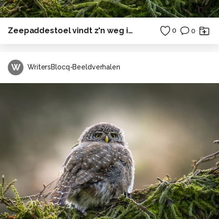
Zeepaddestoel vindt z'n weg in de Oosterschelde
0
0
W
WritersBlocq-Beeldverhalen