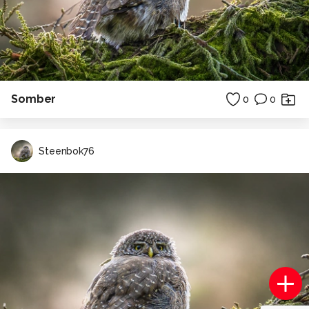
Somber
0
0
Steenbok76