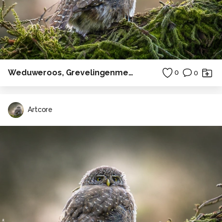
Weduweroos, Grevelingenmeer
0
0
Artcore