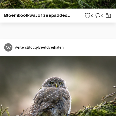
Bloemkoolkwal of zeepaddestoel wordt opgegeten door krabben
0
0
W
WritersBlocq-Beeldverhalen