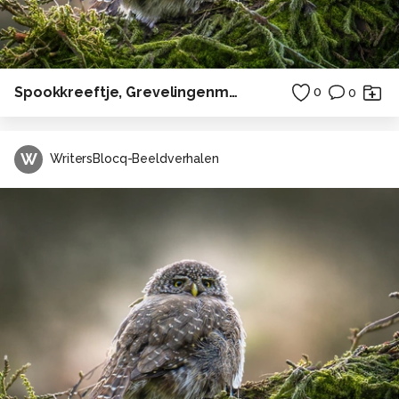
Spookkreeftje, Grevelingenmeer
0
0
W
WritersBlocq-Beeldverhalen