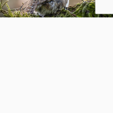
Gasselterveld.
3
1
Sylvie1968