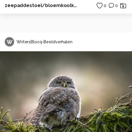
zeepaddestoel/bloemkoolkwal, oosterschelde
0
0
W
WritersBlocq-Beeldverhalen