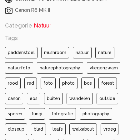
Canon R6 MK II
Categorie
Natuur
Tags
paddenstoel
mushroom
natuur
nature
natuurfoto
naturephotography
vliegenzwam
rood
red
foto
photo
bos
forest
canon
eos
buiten
wandelen
outside
sporen
fungi
fotografie
photography
closeup
blad
leafs
walkabout
vroeg