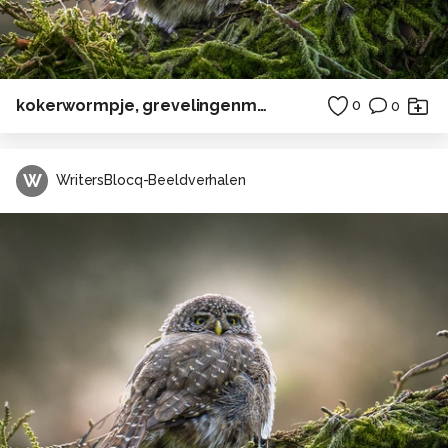
kokerwormpje, grevelingenmeer
0
0
W
WritersBlocq-Beeldverhalen