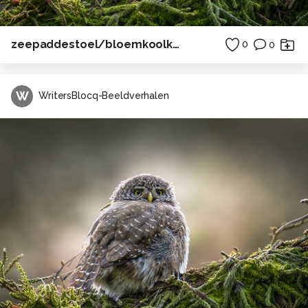
zeepaddestoel/bloemkoolkwal, Oosterschelde
0
0
W
WritersBlocq-Beeldverhalen