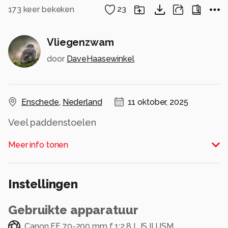
173
keer bekeken
23
Vliegenzwam
door
DaveHaasewinkel
Enschede
,
Nederland
11 oktober, 2025
Veel paddenstoelen
Alle rechten voorbehouden
Meer info tonen
Instellingen
Gebruikte apparatuur
Canon EF 70-200 mm f 1:2.8 L IS II USM