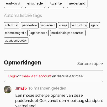
earlybird
enschede
twente
nederland
Automatische tags
schimmel
paddestoel
ingrediënt
oranje
van dichtbij
agaric
macrofotografie
agaricaceae
medicinale paddenstoel
agaricomyceten
Opmerkingen
Sorteren op
Login
of
maak een account
en discussieer mee!
Jim46
10 maanden geleden
Een mooie scherpe opname van deze
paddenstoel. Ook vanuit een mooi laag standpunt
vastgelegd.