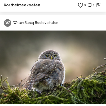
Kortbekzeekoeten
0
1
W
WritersBlocq-Beeldverhalen