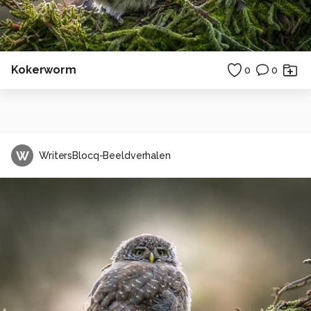
Kokerworm
0
0
W
WritersBlocq-Beeldverhalen