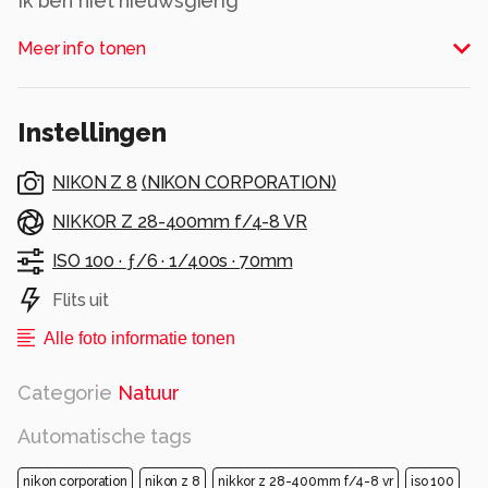
Ik ben niet nieuwsgierig
Alle rechten voorbehouden
Meer info tonen
Instellingen
NIKON Z 8
(
NIKON CORPORATION
)
NIKKOR Z 28-400mm f/4-8 VR
ISO 100 ·
ƒ/6 ·
1/400s ·
70mm
Flits uit
Alle foto informatie tonen
Categorie
Natuur
Automatische tags
nikon corporation
nikon z 8
nikkor z 28-400mm f/4-8 vr
iso 100