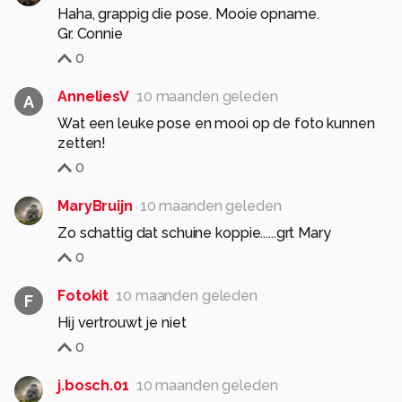
Haha, grappig die pose. Mooie opname.
Gr. Connie
0
AnneliesV
10 maanden geleden
A
Wat een leuke pose en mooi op de foto kunnen
zetten!
0
MaryBruijn
10 maanden geleden
Zo schattig dat schuine koppie......grt Mary
0
Fotokit
10 maanden geleden
F
Hij vertrouwt je niet
0
j.bosch.01
10 maanden geleden