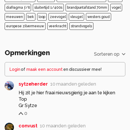
diafragma ƒ/6
sluitertijd 1/400s
brandpuntafstand 70mm
vogel
meeuwen
bek
loop
zeevogel
vleugel
westers goud
europese zilvermeeuw
veerkracht
strandvogels
Opmerkingen
Sorteren op
Login
of
maak een account
en discussieer mee!
sytzeherder
10 maanden geleden
Hij zit je hier fraai nieuwsgierig je aan te kijken
Top
Gr Sytze
0
convust
10 maanden geleden