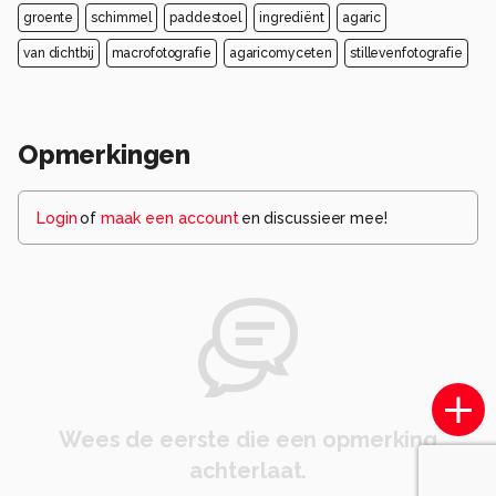
groente
schimmel
paddestoel
ingrediënt
agaric
van dichtbij
macrofotografie
agaricomyceten
stillevenfotografie
Opmerkingen
Login
of
maak een account
en discussieer mee!
Wees de eerste die een opmerking
achterlaat.