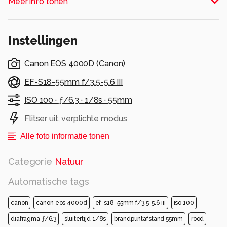
Meer info tonen
Instellingen
Canon EOS 4000D
(
Canon
)
EF-S18-55mm f/3.5-5.6 III
ISO 100 ·
ƒ/6.3 ·
1/8s ·
55mm
Flitser uit, verplichte modus
Alle foto informatie tonen
Categorie
Natuur
Automatische tags
canon
canon eos 4000d
ef-s18-55mm f/3.5-5.6 iii
iso 100
diafragma ƒ/6.3
sluitertijd 1/8s
brandpuntafstand 55mm
rood