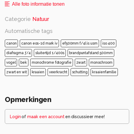
Alle foto informatie tonen
Categorie
Natuur
Automatische tags
canon
canon eos-1d mark iv
ef500mm f/4l is usm
iso 400
diafragma ƒ/4
sluitertijd 1/400s
brandpuntafstand 500mm
vogel
bek
monochrome fotografie
zwart
monochroom
zwart en wit
kraaien
veerkracht
schutting
kraaienfamilie
Opmerkingen
Login
of
maak een account
en discussieer mee!