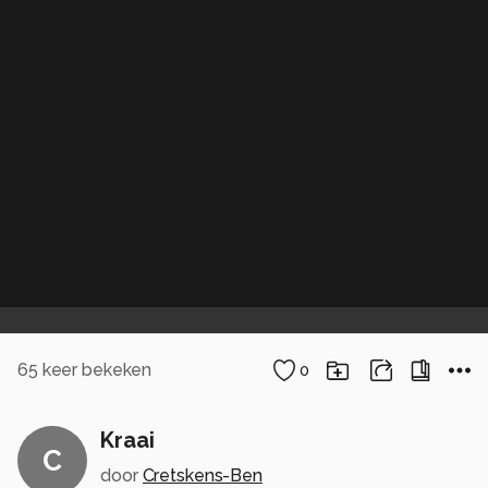
65
keer bekeken
0
Kraai
C
door
Cretskens-Ben