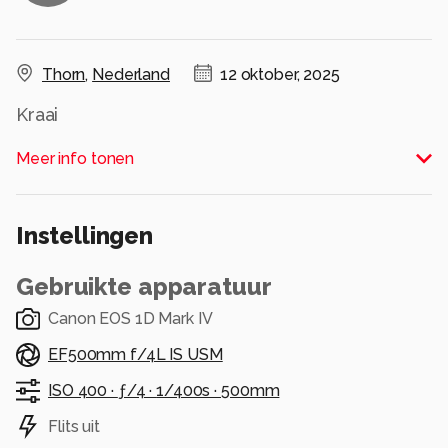
Thorn
,
Nederland
12 oktober, 2025
Kraai
Alle rechten voorbehouden
Meer info tonen
Instellingen
Gebruikte apparatuur
Canon EOS 1D Mark IV
EF500mm f/4L IS USM
ISO 400 ·
ƒ/4 ·
1/400s ·
500mm
Flits uit