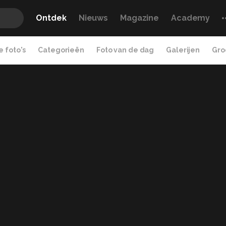
Ontdek
Nieuws
Magazine
Academy
 foto's
Categorieën
Foto van de dag
Galerijen
Gro