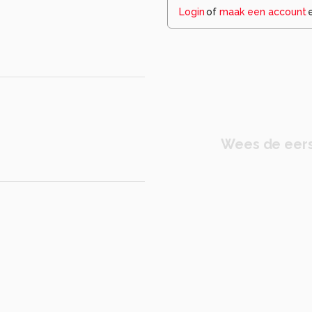
Login
of
maak een account
Wees de eers
015