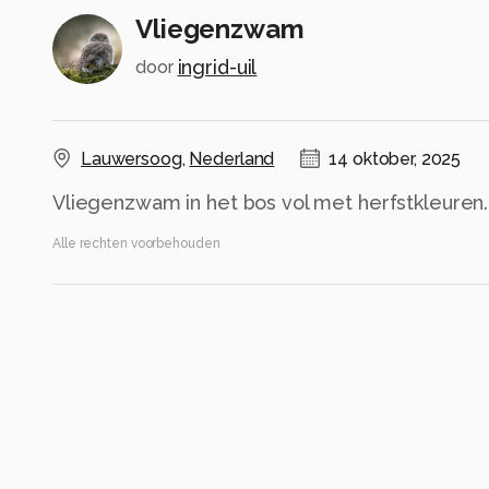
Vliegenzwam
ingrid-uil
door
Lauwersoog
,
Nederland
14 oktober, 2025
Vliegenzwam in het bos vol met herfstkleuren.
Alle rechten voorbehouden
Instellingen
Canon EOS RP
(
Canon
)
150-600mm F5-6.3 DG OS HSM | Contemporary 
ISO 2500 ·
ƒ/6.3 ·
1/800s ·
600mm