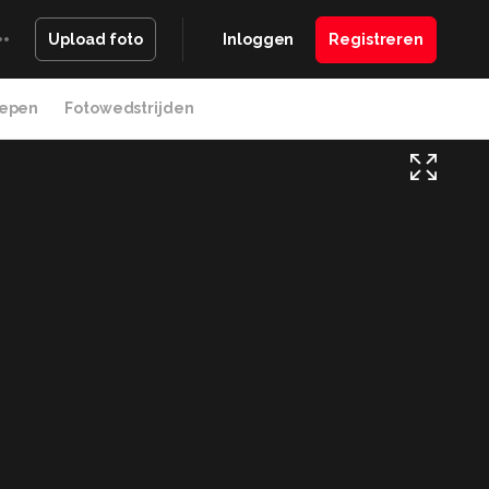
Inloggen
Registreren
Upload foto
epen
Fotowedstrijden