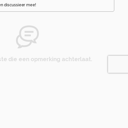
en discussieer mee!
te die een opmerking achterlaat.