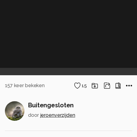
157
keer bekeken
15
Buitengesloten
door
jeroenverzijden