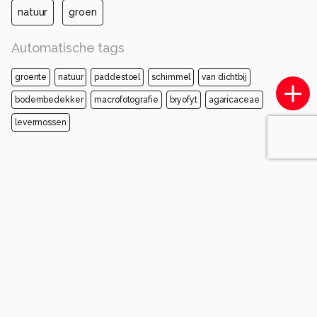
natuur
groen
Automatische tags
groente
natuur
paddestoel
schimmel
van dichtbij
bodembedekker
macrofotografie
bryofyt
agaricaceae
levermossen
Opmerkingen
Login
of
maak een account
en discussieer mee!
JeannetteH
10 maanden geleden
Inderdaad, eentje is verdwaald.
Mooie frisse foto, stoeltjes perfect scherp en
mooi, zo tussen het groen.