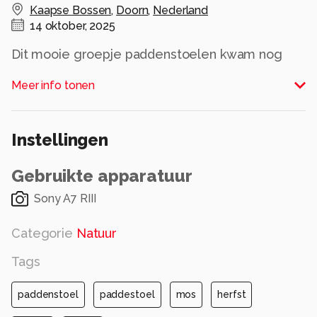
Kaapse Bossen
,
Doorn
,
Nederland
14 oktober, 2025
Dit mooie groepje paddenstoelen kwam nog
maar net boven het mos uit!
Meer info tonen
Alle rechten voorbehouden
Instellingen
Gebruikte apparatuur
Sony A7 RIII
Categorie
Natuur
Tags
paddenstoel
paddestoel
mos
herfst