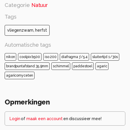
Categorie
Natuur
Tags
vliegenzwam, herfst
Automatische tags
nikon
coolpix b500
iso 200
diafragma ƒ/5.4
sluitertijd 1/30s
brandpuntafstand 35.9mm
schimmel
paddestoel
agaric
agaricomyceten
Opmerkingen
Login
of
maak een account
en discussieer mee!