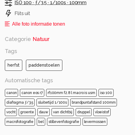
ISO 100 ·
ƒ/3.5 ·
1/100s ·
100mm
Flits uit
Alle foto informatie tonen
Categorie
Natuur
Tags
herfst
paddenstoelen
Automatische tags
canon
canon eos r7
rf100mm f2.8 l macro is usm
iso 100
diafragma ƒ/3.5
sluitertijd 1/100s
brandpuntafstand 100mm
vocht
groente
dauw
van dichtbij
druppel
vloeistof
macrofotografie
bel
stillevenfotografie
levermossen