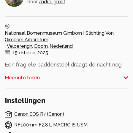
door
andre-groot
Nationaal Bomenmuseum Gimborn | Stichting Von
Gimborn Arboretum
,
Velperengh
,
Doorn
,
Nederland
15 oktober, 2025
Een fragiele paddenstoel draagt de nacht nog
op zijn hoed. Glinsterende dauwdruppels als
Meer info tonen
kleine werelden vol reflectie. Het zachte licht
en de warme tinten vangen het stille moment
waarop de natuur haar adem inhoudt, net
Instellingen
voordat de dag ontwaakt.
Alle rechten voorbehouden
Canon EOS R7
(
Canon
)
RF100mm F2.8 L MACRO IS USM